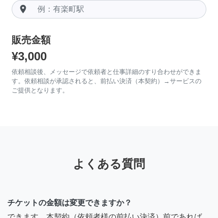
room
販売金額
¥3,000
依頼相談後、メッセージで依頼者と仕事詳細のすり合わせができま
す。依頼相談が承認されると、前払い決済（本契約）→サービスの
ご提供となります。
よくある質問
チケットの金額は変更できますか？
できます。本契約（依頼者様の前払い決済）前であれば、