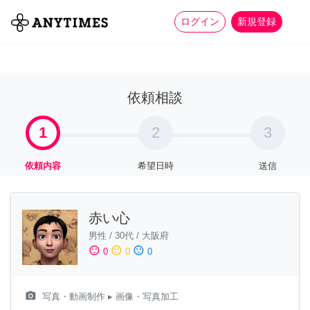
more_horiz
全て
修理・組立
家事
ログイン
新規登録
依頼相談
1
2
3
依頼内容
希望日時
送信
赤い心
男性
/
30代
/
大阪府
sentiment_satisfied
sentiment_neutral
sentiment_dissatisfied
0
0
0
camera_alt
写真・動画制作
▸ 画像・写真加工