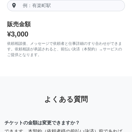
room
販売金額
¥3,000
依頼相談後、メッセージで依頼者と仕事詳細のすり合わせができま
す。依頼相談が承認されると、前払い決済（本契約）→サービスの
ご提供となります。
よくある質問
チケットの金額は変更できますか？
できます。本契約（依頼者様の前払い決済）前であれば、