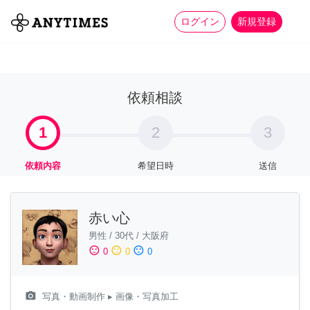
more_horiz
全て
修理・組立
家事
ログイン
新規登録
依頼相談
1
2
3
依頼内容
希望日時
送信
赤い心
男性
/
30代
/
大阪府
sentiment_satisfied
sentiment_neutral
sentiment_dissatisfied
0
0
0
camera_alt
写真・動画制作
▸ 画像・写真加工