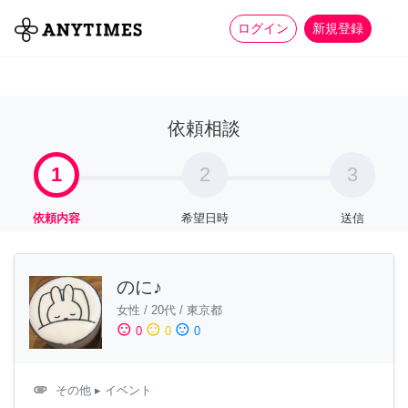
more_horiz
全て
修理・組立
家事
ログイン
新規登録
依頼相談
1
2
3
依頼内容
希望日時
送信
のに♪
女性
/
20代
/
東京都
sentiment_satisfied
sentiment_neutral
sentiment_dissatisfied
0
0
0
attachment
その他
▸ イベント