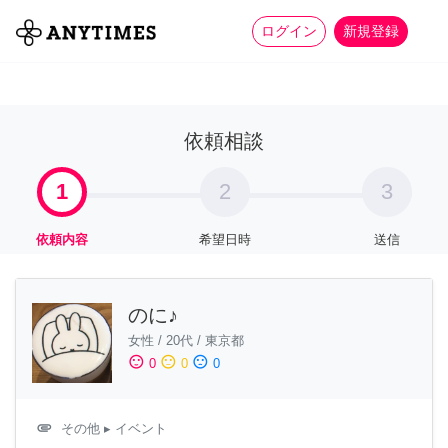
more_horiz
全て
修理・組立
家事
ログイン
新規登録
依頼相談
1
2
3
依頼内容
希望日時
送信
のに♪
女性
/
20代
/
東京都
sentiment_satisfied
sentiment_neutral
sentiment_dissatisfied
0
0
0
attachment
その他
▸ イベント