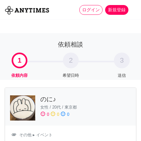
more_horiz
全て
修理・組立
家事
ログイン
新規登録
依頼相談
1
2
3
依頼内容
希望日時
送信
のに♪
女性
/
20代
/
東京都
sentiment_satisfied
sentiment_neutral
sentiment_dissatisfied
0
0
0
attachment
その他
▸ イベント