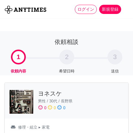
more_horiz
全て
修理・組立
家事
ログイン
新規登録
依頼相談
1
2
3
依頼内容
希望日時
送信
ヨネスケ
男性
/
30代
/
長野県
sentiment_satisfied
sentiment_neutral
sentiment_dissatisfied
0
0
0
weekend
修理・組立
▸ 家電