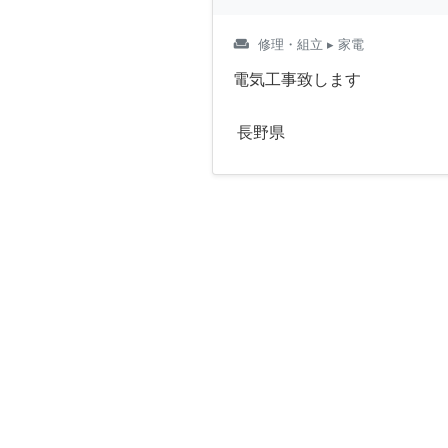
weekend
修理・組立
▸ 家電
電気工事致します
長野県