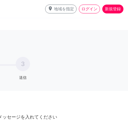
place
地域を指定
ログイン
新規登録
3
送信
メッセージを入れてください