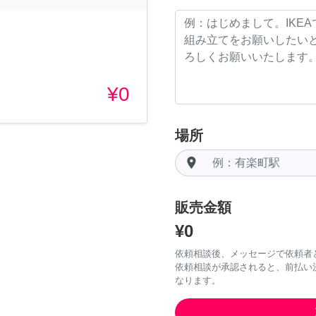
¥0
場所
room
販売金額
¥0
依頼相談後、メッセージで依頼者
依頼相談が承認されると、前払い
なります。