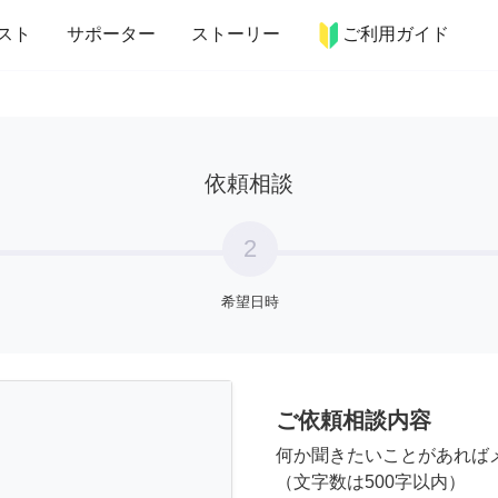
more_horiz
インテリア
趣味・習い事
ペット
料理
スト
サポーター
ストーリー
ご利用ガイド
依頼相談
2
希望日時
ご依頼相談内容
何か聞きたいことがあれば
（文字数は500字以内）