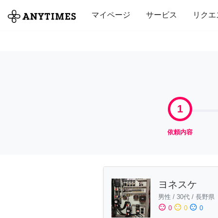
全て
修理・組立
家事
引っ越し
マイページ
サービス
リクエ
1
依頼内容
ヨネスケ
男性
/
30代
/
長野県
sentiment_satisfied
sentiment_neutral
sentiment_dissatisfied
0
0
0