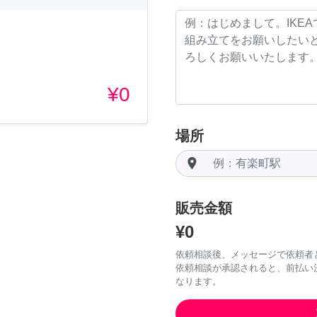
¥0
場所
room
販売金額
¥0
依頼相談後、メッセージで依頼者
依頼相談が承認されると、前払い
なります。