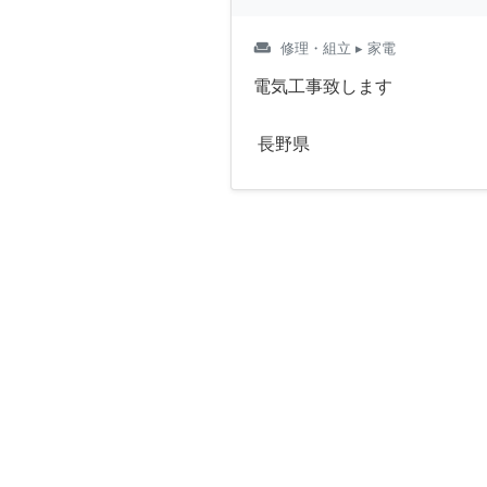
weekend
修理・組立
▸ 家電
電気工事致します
長野県