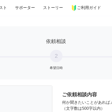
more_horiz
インテリア
趣味・習い事
ペット
料理
スト
サポーター
ストーリー
ご利用ガイド
依頼相談
2
希望日時
ご依頼相談内容
何か聞きたいことがあれば
（文字数は500字以内）