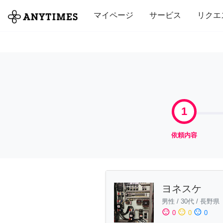
全て
修理・組立
家事
引っ越し
マイページ
サービス
リクエ
1
依頼内容
ヨネスケ
男性
/
30代
/
長野県
sentiment_satisfied
sentiment_neutral
sentiment_dissatisfied
0
0
0