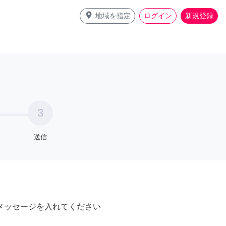
place
地域を指定
ログイン
新規登録
3
送信
メッセージを入れてください