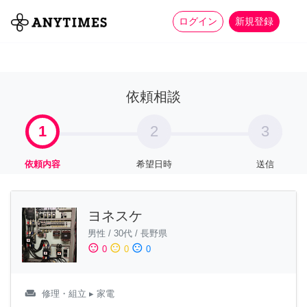
more_horiz
全て
修理・組立
家事
ログイン
新規登録
依頼相談
1
2
3
依頼内容
希望日時
送信
ヨネスケ
男性
/
30代
/
長野県
sentiment_satisfied
sentiment_neutral
sentiment_dissatisfied
0
0
0
weekend
修理・組立
▸ 家電