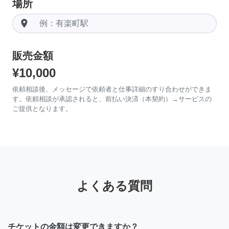
場所
room
販売金額
¥10,000
依頼相談後、メッセージで依頼者と仕事詳細のすり合わせができま
す。依頼相談が承認されると、前払い決済（本契約）→サービスの
ご提供となります。
よくある質問
チケットの金額は変更できますか？