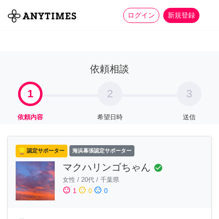
more_horiz
全て
修理・組立
家事
ログイン
新規登録
依頼相談
1
2
3
依頼内容
希望日時
送信
認定サポーター
海浜幕張認定サポーター
マクハリンゴちゃん
check_circle
女性
/
20代
/
千葉県
sentiment_satisfied
sentiment_neutral
sentiment_dissatisfied
1
0
0