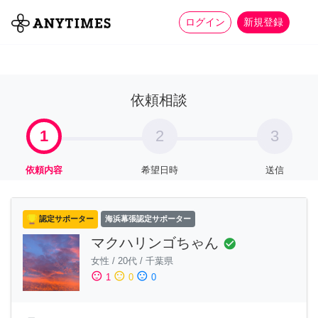
more_horiz
全て
修理・組立
家事
ログイン
新規登録
依頼相談
1
2
3
依頼内容
希望日時
送信
認定サポーター
海浜幕張認定サポーター
マクハリンゴちゃん
check_circle
女性
/
20代
/
千葉県
sentiment_satisfied
sentiment_neutral
sentiment_dissatisfied
1
0
0