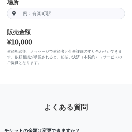
場所
room
販売金額
¥10,000
依頼相談後、メッセージで依頼者と仕事詳細のすり合わせができま
す。依頼相談が承認されると、前払い決済（本契約）→サービスの
ご提供となります。
よくある質問
チケットの金額は変更できますか？