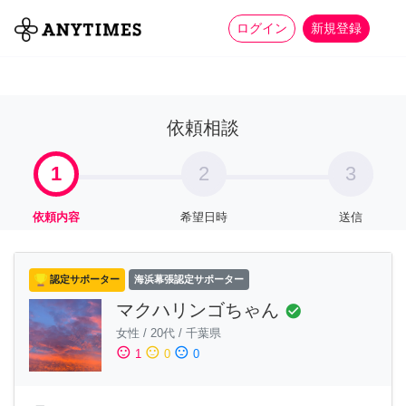
more_horiz
全て
修理・組立
家事
ログイン
新規登録
依頼相談
1
2
3
依頼内容
希望日時
送信
認定サポーター
海浜幕張認定サポーター
マクハリンゴちゃん
check_circle
女性
/
20代
/
千葉県
sentiment_satisfied
sentiment_neutral
sentiment_dissatisfied
1
0
0