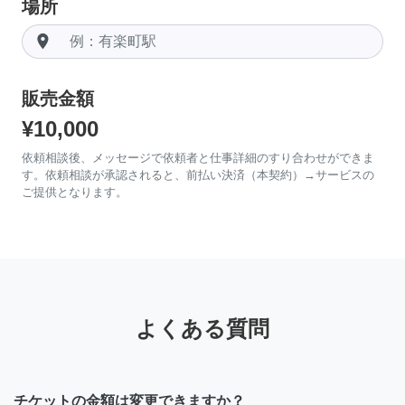
場所
room
販売金額
¥10,000
依頼相談後、メッセージで依頼者と仕事詳細のすり合わせができま
す。依頼相談が承認されると、前払い決済（本契約）→サービスの
ご提供となります。
よくある質問
チケットの金額は変更できますか？