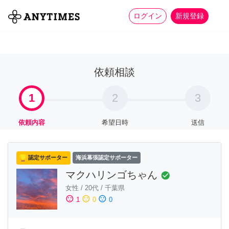
more_horiz
全て
修理・組立
家事
ログイン
新規登録
依頼相談
1
2
3
依頼内容
希望日時
送信
認定サポーター
海浜幕張認定サポーター
マクハリンゴちゃん
check_circle
女性
/
20代
/
千葉県
sentiment_satisfied
sentiment_neutral
sentiment_dissatisfied
1
0
0