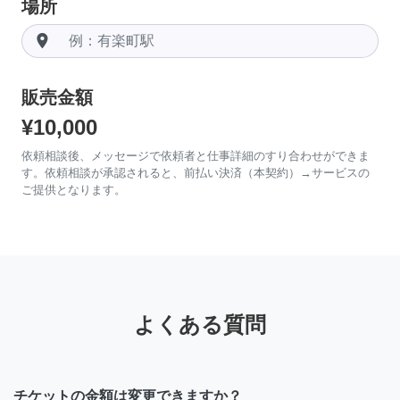
場所
room
販売金額
¥10,000
依頼相談後、メッセージで依頼者と仕事詳細のすり合わせができま
す。依頼相談が承認されると、前払い決済（本契約）→サービスの
ご提供となります。
よくある質問
チケットの金額は変更できますか？