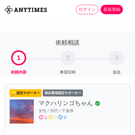
more_horiz
全て
修理・組立
家事
ログイン
新規登録
依頼相談
1
2
3
依頼内容
希望日時
送信
認定サポーター
海浜幕張認定サポーター
マクハリンゴちゃん
check_circle
女性
/
20代
/
千葉県
sentiment_satisfied
sentiment_neutral
sentiment_dissatisfied
1
0
0