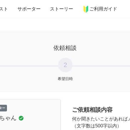
more_horiz
インテリア
趣味・習い事
ペット
料理
スト
サポーター
ストーリー
ご利用ガイド
依頼相談
2
希望日時
ター
ご依頼相談内容
ちゃん
check_circle
何か聞きたいことがあれば
（文字数は500字以内）