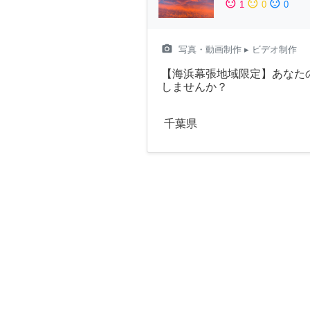
sentiment_satisfied
sentiment_neutral
sentiment_dissatisfied
1
0
0
camera_alt
写真・動画制作
▸ ビデオ制作
【海浜幕張地域限定】あなた
しませんか？
千葉県