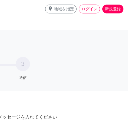
place
地域を指定
ログイン
新規登録
3
送信
メッセージを入れてください