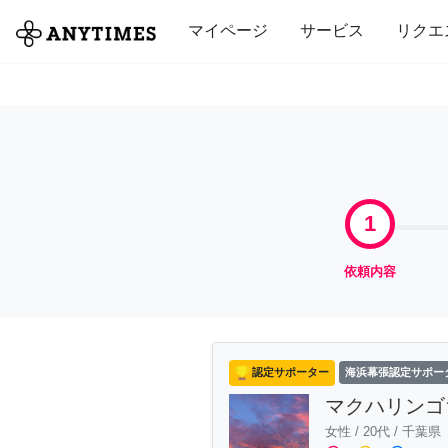
全て
修理・組立
家事
引っ越し
マイページ
サービス
リクエ
1
依頼内容
認定サポーター
海浜幕張認定サポー
マクハリンゴ
女性
/
20代
/
千葉県