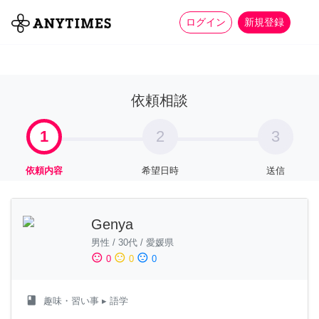
more_horiz
全て
修理・組立
家事
ログイン
新規登録
依頼相談
1
2
3
依頼内容
希望日時
送信
Genya
男性
/
30代
/
愛媛県
sentiment_satisfied
sentiment_neutral
sentiment_dissatisfied
0
0
0
class
趣味・習い事
▸ 語学