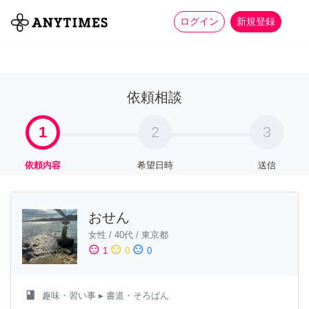
more_horiz
全て
修理・組立
家事
ログイン
新規登録
依頼相談
1
2
3
依頼内容
希望日時
送信
おせん
女性
/
40代
/
東京都
sentiment_satisfied
sentiment_neutral
sentiment_dissatisfied
1
0
0
class
趣味・習い事
▸ 書道・そろばん