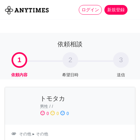
more_horiz
全て
修理・組立
家事
ログイン
新規登録
依頼相談
1
2
3
依頼内容
希望日時
送信
トモタカ
男性
/
/
sentiment_satisfied
sentiment_neutral
sentiment_dissatisfied
0
0
0
attachment
その他
▸ その他