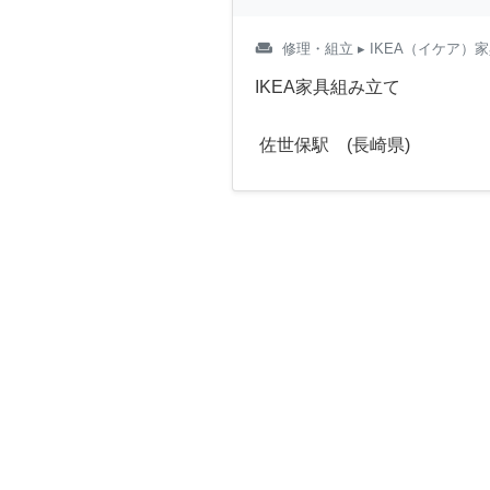
weekend
修理・組立
▸ IKEA（イケア）
IKEA家具組み立て
佐世保駅 (長崎県)