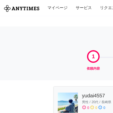
全て
修理・組立
家事
引っ越し
マイページ
サービス
リクエ
1
依頼内容
yudai4557
男性
/
20代
/
長崎県
sentiment_satisfied
sentiment_neutral
sentiment_dissatisfied
0
0
0