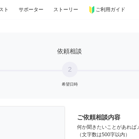
more_horiz
インテリア
趣味・習い事
ペット
料理
スト
サポーター
ストーリー
ご利用ガイド
依頼相談
2
希望日時
ご依頼相談内容
何か聞きたいことがあれば
（文字数は500字以内）