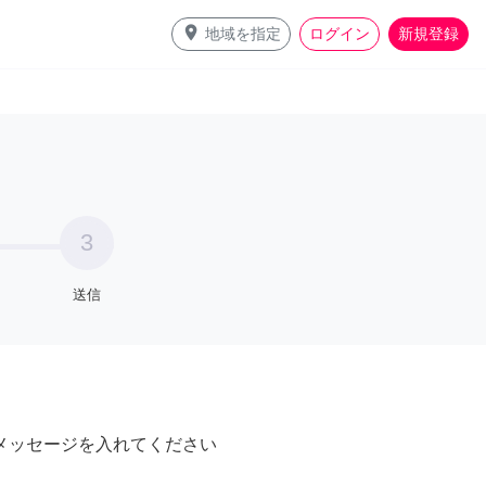
place
地域を指定
ログイン
新規登録
3
送信
メッセージを入れてください