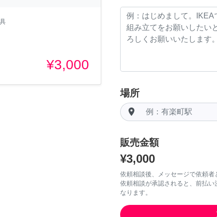
家具
¥3,000
場所
room
販売金額
¥3,000
依頼相談後、メッセージで依頼者
依頼相談が承認されると、前払い
なります。