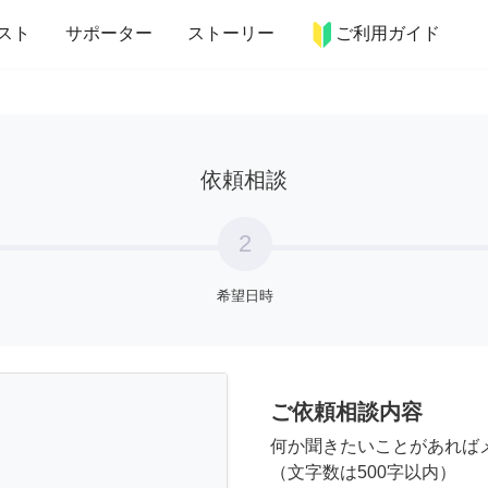
more_horiz
インテリア
趣味・習い事
ペット
料理
スト
サポーター
ストーリー
ご利用ガイド
依頼相談
2
希望日時
ご依頼相談内容
何か聞きたいことがあれば
（文字数は500字以内）