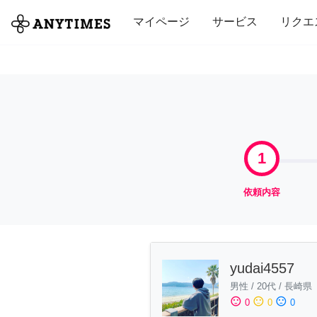
全て
修理・組立
家事
引っ越し
マイページ
サービス
リクエ
1
依頼内容
yudai4557
男性
/
20代
/
長崎県
sentiment_satisfied
sentiment_neutral
sentiment_dissatisfied
0
0
0