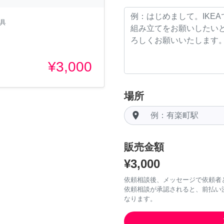
家具
¥3,000
場所
room
販売金額
¥3,000
依頼相談後、メッセージで依頼者
依頼相談が承認されると、前払い
なります。