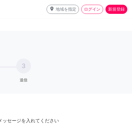
place
地域を指定
ログイン
新規登録
3
送信
メッセージを入れてください