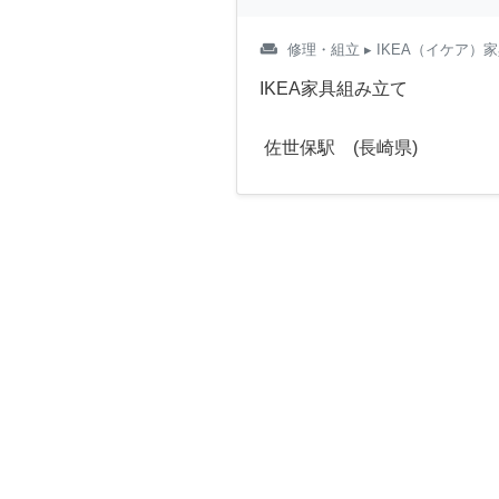
weekend
修理・組立
▸ IKEA（イケア）
IKEA家具組み立て
佐世保駅 (長崎県)