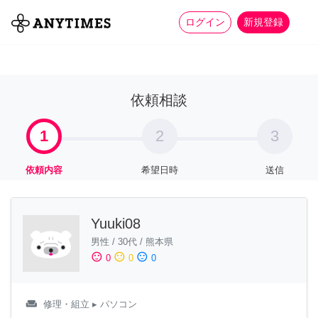
more_horiz
全て
修理・組立
家事
ログイン
新規登録
依頼相談
1
2
3
依頼内容
希望日時
送信
Yuuki08
男性
/
30代
/
熊本県
sentiment_satisfied
sentiment_neutral
sentiment_dissatisfied
0
0
0
weekend
修理・組立
▸ パソコン