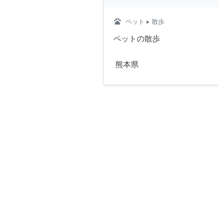
pets
ペット
▸ 散歩
ペットの散歩
熊本県