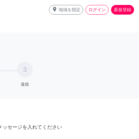
place
地域を指定
ログイン
新規登録
3
送信
メッセージを入れてください