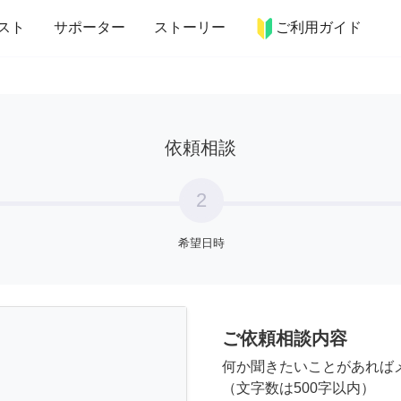
more_horiz
インテリア
趣味・習い事
ペット
料理
スト
サポーター
ストーリー
ご利用ガイド
依頼相談
2
希望日時
ご依頼相談内容
何か聞きたいことがあれば
（文字数は500字以内）