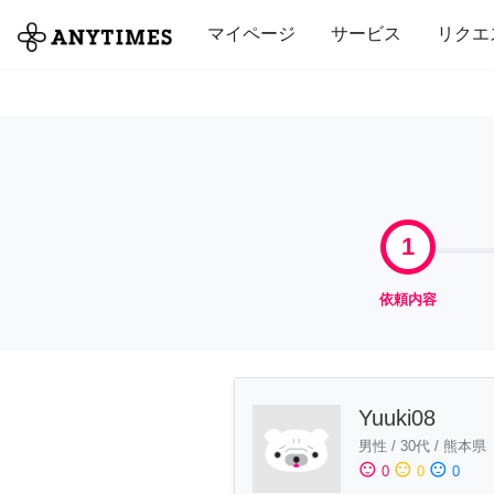
全て
修理・組立
家事
引っ越し
マイページ
サービス
リクエ
1
依頼内容
Yuuki08
男性
/
30代
/
熊本県
sentiment_satisfied
sentiment_neutral
sentiment_dissatisfied
0
0
0