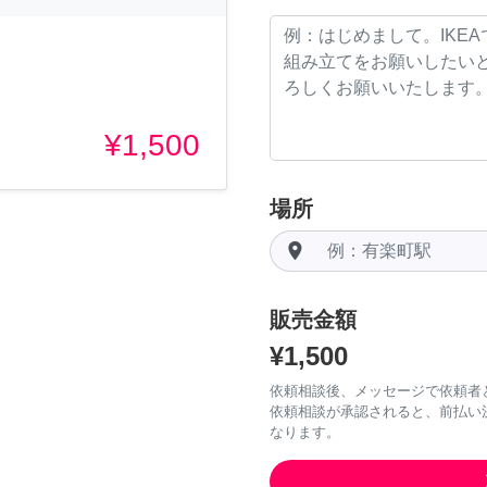
¥1,500
場所
room
販売金額
¥1,500
依頼相談後、メッセージで依頼者
依頼相談が承認されると、前払い
なります。