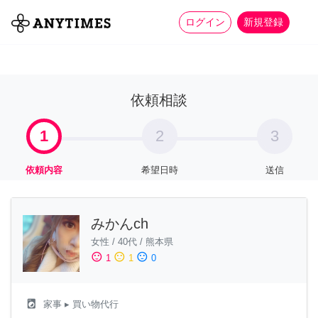
more_horiz
全て
修理・組立
家事
ログイン
新規登録
依頼相談
1
2
3
依頼内容
希望日時
送信
みかんch
女性
/
40代
/
熊本県
sentiment_satisfied
sentiment_neutral
sentiment_dissatisfied
1
1
0
local_laundry_service
家事
▸ 買い物代行