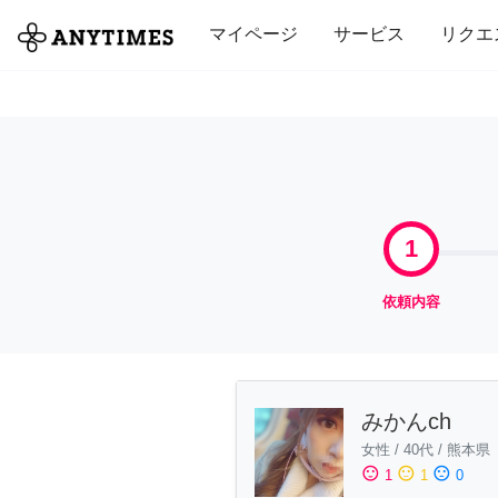
全て
修理・組立
家事
引っ越し
マイページ
サービス
リクエ
1
依頼内容
みかんch
女性
/
40代
/
熊本県
sentiment_satisfied
sentiment_neutral
sentiment_dissatisfied
1
1
0