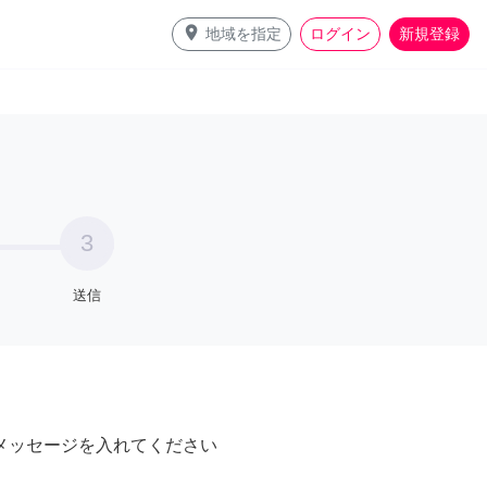
place
地域を指定
ログイン
新規登録
3
送信
メッセージを入れてください