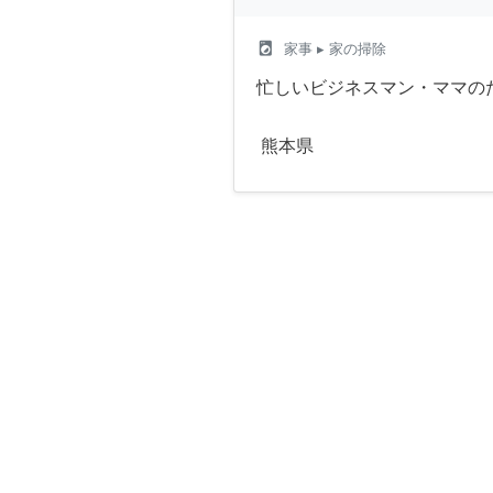
local_laundry_service
家事
▸ 家の掃除
忙しいビジネスマン・ママの
熊本県