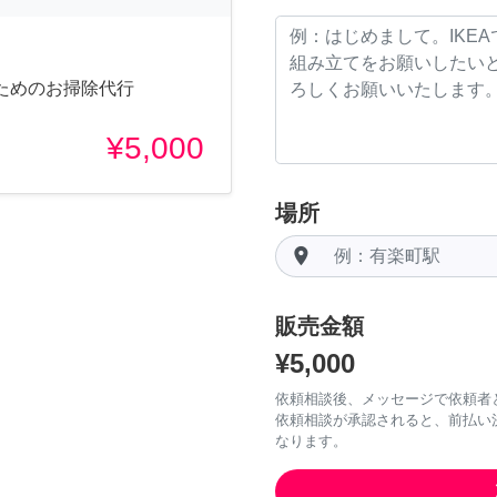
ためのお掃除代行
¥5,000
場所
room
販売金額
¥5,000
依頼相談後、メッセージで依頼者
依頼相談が承認されると、前払い
なります。