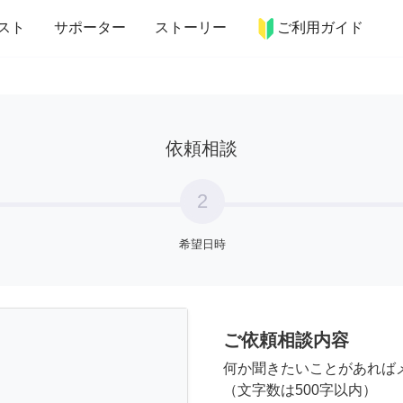
more_horiz
インテリア
趣味・習い事
ペット
料理
スト
サポーター
ストーリー
ご利用ガイド
依頼相談
2
希望日時
ご依頼相談内容
何か聞きたいことがあれば
（文字数は500字以内）