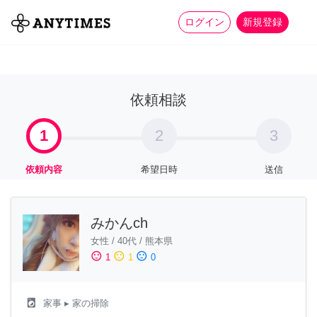
more_horiz
全て
修理・組立
家事
ログイン
新規登録
依頼相談
1
2
3
依頼内容
希望日時
送信
みかんch
女性
/
40代
/
熊本県
sentiment_satisfied
sentiment_neutral
sentiment_dissatisfied
1
1
0
local_laundry_service
家事
▸ 家の掃除