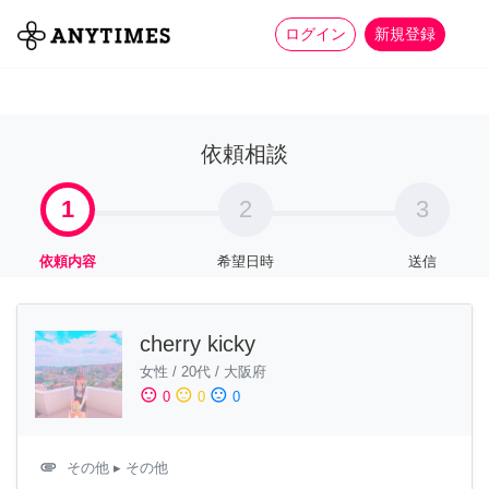
more_horiz
全て
修理・組立
家事
ログイン
新規登録
依頼相談
1
2
3
依頼内容
希望日時
送信
cherry kicky
女性
/
20代
/
大阪府
sentiment_satisfied
sentiment_neutral
sentiment_dissatisfied
0
0
0
attachment
その他
▸ その他