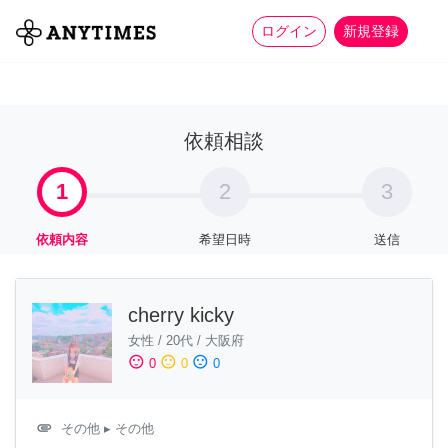
more_horiz
全て
修理・組立
家事
ログイン
新規登録
依頼相談
1
2
3
依頼内容
希望日時
送信
cherry kicky
女性
/
20代
/
大阪府
sentiment_satisfied
sentiment_neutral
sentiment_dissatisfied
0
0
0
attachment
その他
▸ その他