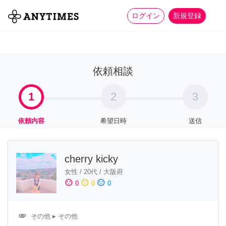
more_horiz
全て
修理・組立
家事
ログイン
新規登録
依頼相談
1
2
3
依頼内容
希望日時
送信
cherry kicky
女性
/
20代
/
大阪府
sentiment_satisfied
sentiment_neutral
sentiment_dissatisfied
0
0
0
attachment
その他
▸ その他