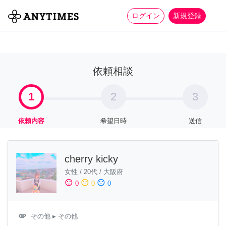
more_horiz
全て
修理・組立
家事
ログイン
新規登録
依頼相談
1
2
3
依頼内容
希望日時
送信
cherry kicky
女性
/
20代
/
大阪府
sentiment_satisfied
sentiment_neutral
sentiment_dissatisfied
0
0
0
attachment
その他
▸ その他