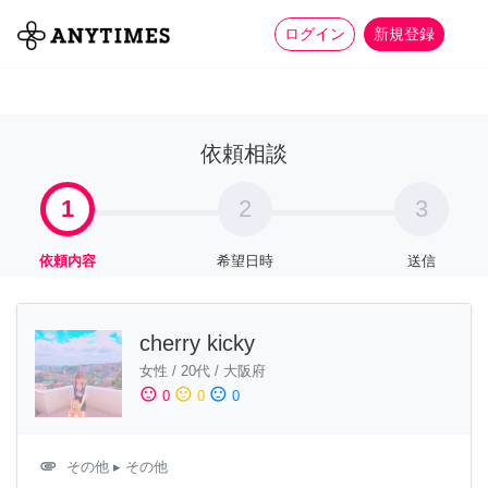
more_horiz
全て
修理・組立
家事
ログイン
新規登録
依頼相談
1
2
3
依頼内容
希望日時
送信
cherry kicky
女性
/
20代
/
大阪府
sentiment_satisfied
sentiment_neutral
sentiment_dissatisfied
0
0
0
attachment
その他
▸ その他