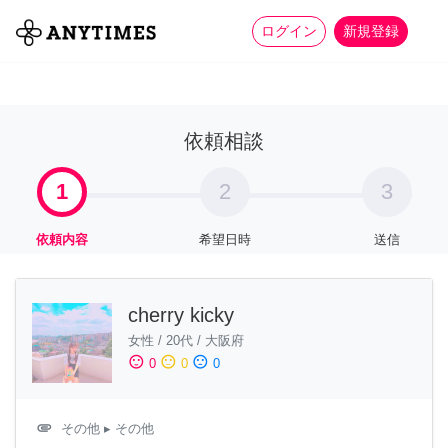
more_horiz
全て
修理・組立
家事
ログイン
新規登録
依頼相談
1
2
3
依頼内容
希望日時
送信
cherry kicky
女性
/
20代
/
大阪府
sentiment_satisfied
sentiment_neutral
sentiment_dissatisfied
0
0
0
attachment
その他
▸ その他