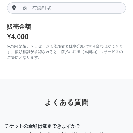
room
販売金額
¥4,000
依頼相談後、メッセージで依頼者と仕事詳細のすり合わせができま
す。依頼相談が承認されると、前払い決済（本契約）→サービスの
ご提供となります。
よくある質問
チケットの金額は変更できますか？