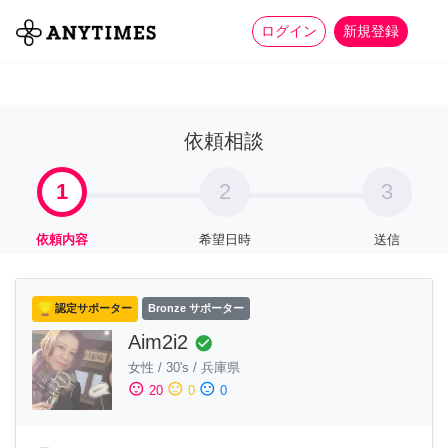
more_horiz
全て
修理・組立
家事
ログイン
新規登録
依頼相談
1
2
3
依頼内容
希望日時
送信
認定サポーター
Bronze サポーター
Aim2i2
check_circle
女性
/
30's
/
兵庫県
sentiment_satisfied
sentiment_neutral
sentiment_dissatisfied
20
0
0