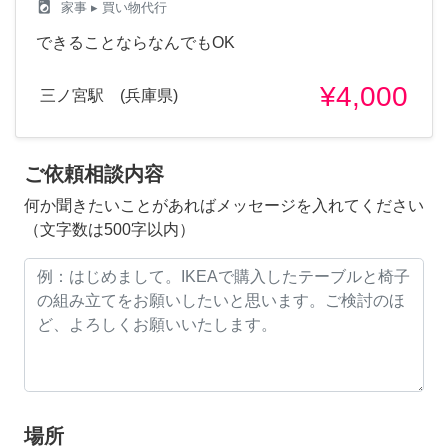
local_laundry_service
家事
▸ 買い物代行
できることならなんでもOK
¥4,000
三ノ宮駅 (兵庫県)
ご依頼相談内容
何か聞きたいことがあればメッセージを入れてください
（文字数は500字以内）
場所