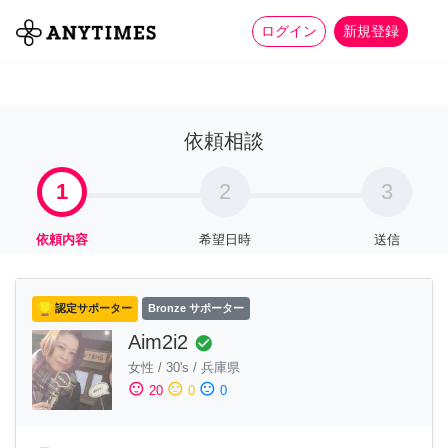
more_horiz
全て
修理・組立
家事
ログイン
新規登録
依頼相談
1
2
3
依頼内容
希望日時
送信
認定サポーター
Bronze サポーター
Aim2i2
check_circle
女性
/
30's
/
兵庫県
sentiment_satisfied
sentiment_neutral
sentiment_dissatisfied
20
0
0