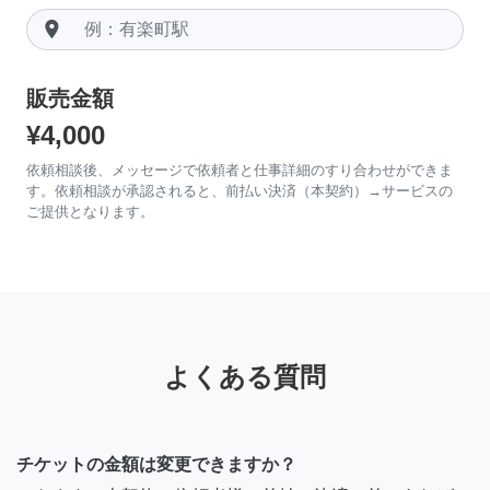
room
販売金額
¥4,000
依頼相談後、メッセージで依頼者と仕事詳細のすり合わせができま
す。依頼相談が承認されると、前払い決済（本契約）→サービスの
ご提供となります。
よくある質問
チケットの金額は変更できますか？