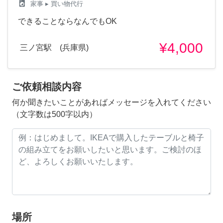
local_laundry_service
家事
▸ 買い物代行
できることならなんでもOK
¥4,000
三ノ宮駅 (兵庫県)
ご依頼相談内容
何か聞きたいことがあればメッセージを入れてください
（文字数は500字以内）
場所