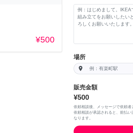
¥500
場所
room
販売金額
¥500
依頼相談後、メッセージで依頼者
依頼相談が承認されると、前払い
なります。