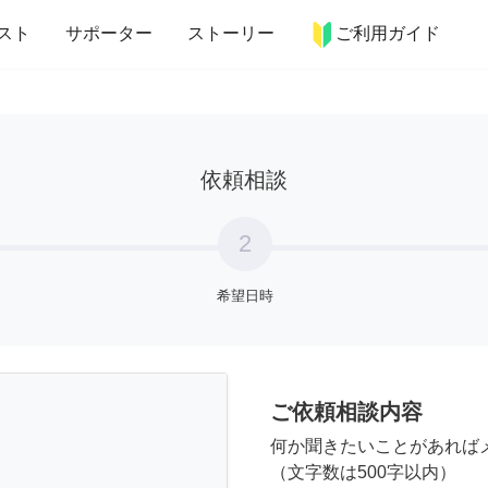
more_horiz
インテリア
趣味・習い事
ペット
料理
スト
サポーター
ストーリー
ご利用ガイド
依頼相談
2
希望日時
ご依頼相談内容
何か聞きたいことがあれば
（文字数は500字以内）