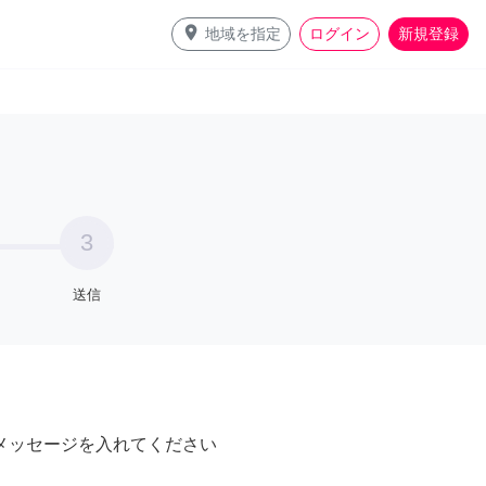
place
地域を指定
ログイン
新規登録
3
送信
メッセージを入れてください