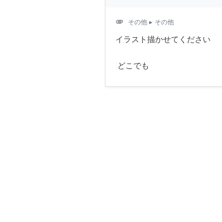
attachment
その他
▸ その他
イラスト描かせてください
どこでも