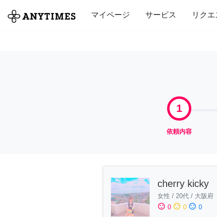
全て
修理・組立
家事
引っ越し
マイページ
サービス
リクエ
1
依頼内容
cherry kicky
女性
/
20代
/
大阪府
sentiment_satisfied
sentiment_neutral
sentiment_dissatisfied
0
0
0