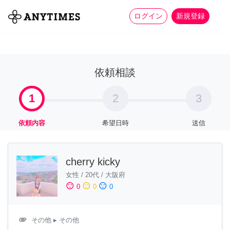
more_horiz
全て
修理・組立
家事
ログイン
新規登録
依頼相談
1
2
3
依頼内容
希望日時
送信
cherry kicky
女性
/
20代
/
大阪府
sentiment_satisfied
sentiment_neutral
sentiment_dissatisfied
0
0
0
attachment
その他
▸ その他