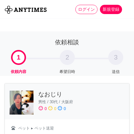
more_horiz
全て
修理・組立
家事
ログイン
新規登録
依頼相談
1
2
3
依頼内容
希望日時
送信
なおじり
男性
/
30代
/
大阪府
sentiment_satisfied
sentiment_neutral
sentiment_dissatisfied
0
0
0
pets
ペット
▸ ペット送迎