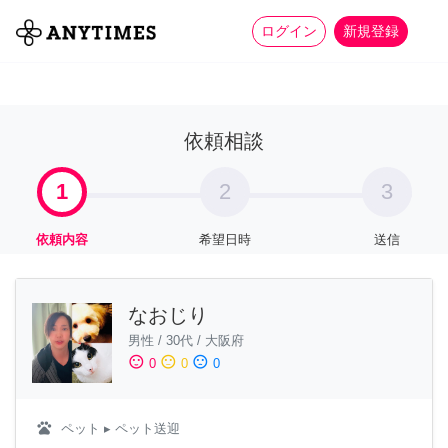
more_horiz
全て
修理・組立
家事
ログイン
新規登録
依頼相談
1
2
3
依頼内容
希望日時
送信
なおじり
男性
/
30代
/
大阪府
sentiment_satisfied
sentiment_neutral
sentiment_dissatisfied
0
0
0
pets
ペット
▸ ペット送迎