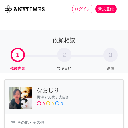
more_horiz
全て
修理・組立
家事
ログイン
新規登録
依頼相談
1
2
3
依頼内容
希望日時
送信
なおじり
男性
/
30代
/
大阪府
sentiment_satisfied
sentiment_neutral
sentiment_dissatisfied
0
0
0
attachment
その他
▸ その他