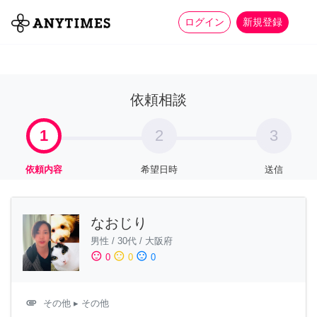
more_horiz
全て
修理・組立
家事
ログイン
新規登録
依頼相談
1
2
3
依頼内容
希望日時
送信
なおじり
男性
/
30代
/
大阪府
sentiment_satisfied
sentiment_neutral
sentiment_dissatisfied
0
0
0
attachment
その他
▸ その他