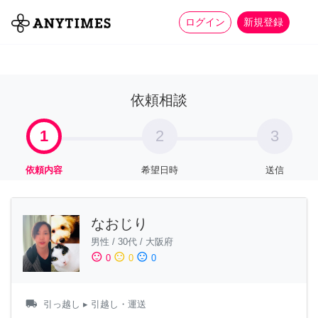
more_horiz
全て
修理・組立
家事
ログイン
新規登録
依頼相談
1
2
3
依頼内容
希望日時
送信
なおじり
男性
/
30代
/
大阪府
sentiment_satisfied
sentiment_neutral
sentiment_dissatisfied
0
0
0
local_shipping
引っ越し
▸ 引越し・運送