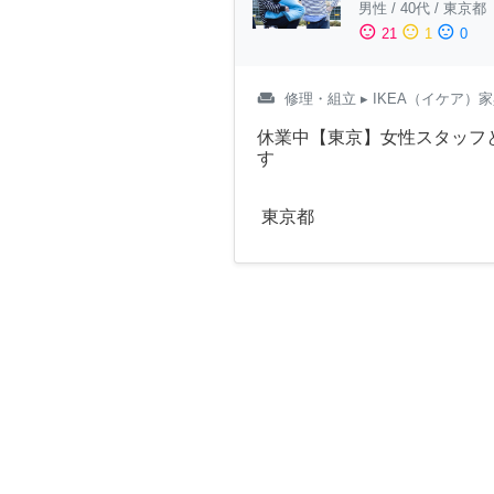
男性
/
40代
/
東京都
sentiment_satisfied
sentiment_neutral
sentiment_dissatisfied
21
1
0
weekend
修理・組立
▸ IKEA（イケア）
休業中【東京】女性スタッフ
す
東京都