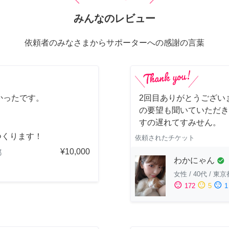
みんなのレビュー
依頼者のみなさまからサポーターへの感謝の言葉
かったです。
2回目ありがとうござい
の要望も聞いていただき
すの遅れてすみせん。
つくります！
依頼されたチケット
¥10,000
都
わかにゃん
check_circle
女性
/
40代
/
東京
sentiment_satisfied
sentiment_neutral
sentiment_dissatisfied
172
5
1