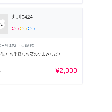
丸川0424
/
/
sentiment_satisfied
sentiment_neutral
sentiment_dissatisfied
0
0
0
理
▸ 料理代行・出張料理
料理！ お手軽なお酒のつまみなど！
¥2,000
県