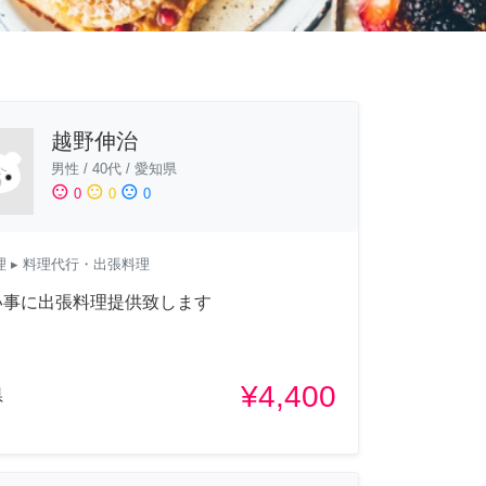
越野伸治
男性
/
40代
/
愛知県
sentiment_satisfied
sentiment_neutral
sentiment_dissatisfied
0
0
0
理
▸ 料理代行・出張料理
い事に出張料理提供致します
¥4,400
県