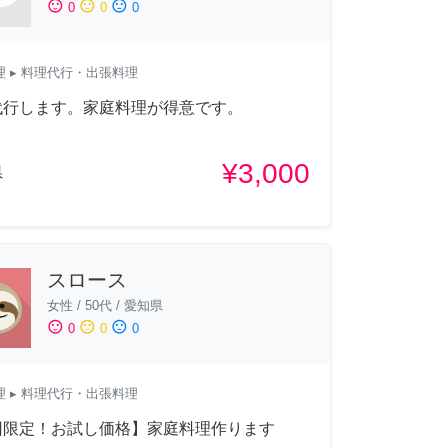
sentiment_satisfied
sentiment_neutral
sentiment_dissatisfied
0
0
0
理
▸ 料理代行・出張料理
代行します。家庭料理が得意です。
¥3,000
県
スロース
女性
/
50代
/
愛知県
sentiment_satisfied
sentiment_neutral
sentiment_dissatisfied
0
0
0
理
▸ 料理代行・出張料理
回限定！お試し価格】家庭料理作ります