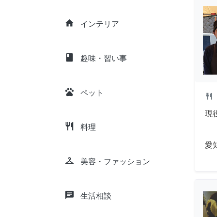
home
インテリア
class
趣味・習い事
pets
ペット
restaurant
現
restaurant
料理
愛
checkroom
美容・ファッション
chat
生活相談