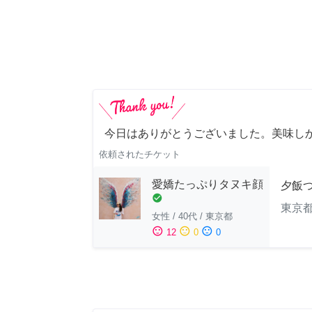
今日はありがとうございました。美味し
依頼されたチケット
愛嬌たっぷりタヌキ顔
夕飯
check_circle
東京
女性
/
40代
/
東京都
sentiment_satisfied
sentiment_neutral
sentiment_dissatisfied
12
0
0