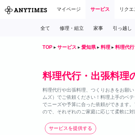
マイページ
サービス
リクエ
全て
修理・組立
家事
引っ越し
TOP
▸
サービス
▸
愛知県
▸
料理
▸
料理代行
料理代行・出張料理
料理代行や出張料理、つくりおきをお願いし
ムズ）でご依頼ください！料理上手のベテ
でニーズや予算に合った依頼ができます。
ので、それぞれのご家庭に応じて柔軟に対
サービスを提供する