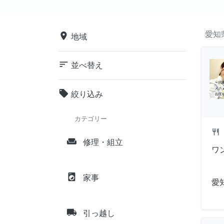
愛知
place
地域
sort
並べ替え
local_offer
絞り込み
カテゴリー
restaurant
weekend
修理・組立
ワ
local_laundry_service
家事
愛
local_shipping
引っ越し