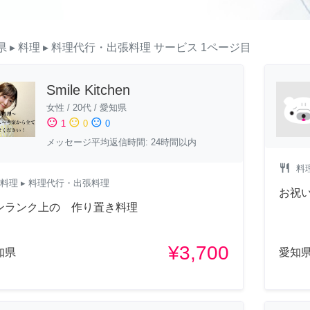
県
▸ 料理
▸ 料理代行・出張料理
サービス
1ページ目
Smile Kitchen
女性
/
20代
/
愛知県
sentiment_satisfied
sentiment_neutral
sentiment_dissatisfied
1
0
0
メッセージ平均返信時間: 24時間以内
restaurant
料
料理
▸ 料理代行・出張料理
お祝
ンランク上の 作り置き料理
¥3,700
知県
愛知