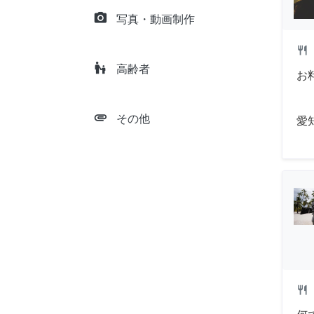
camera_alt
写真・動画制作
restaurant
escalator_warning
高齢者
お
attachment
その他
愛
restaurant