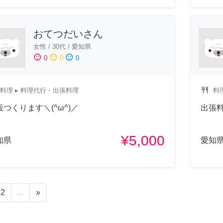
おてつだいさん
女性
/
30代
/
愛知県
sentiment_satisfied
sentiment_neutral
sentiment_dissatisfied
0
0
0
restaurant
料理
▸ 料理代行・出張料理
料
飯つくります＼(^ω^)／
出張
¥5,000
知県
愛知
2
...
»