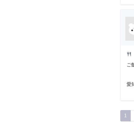
restaurant
ご
愛
1