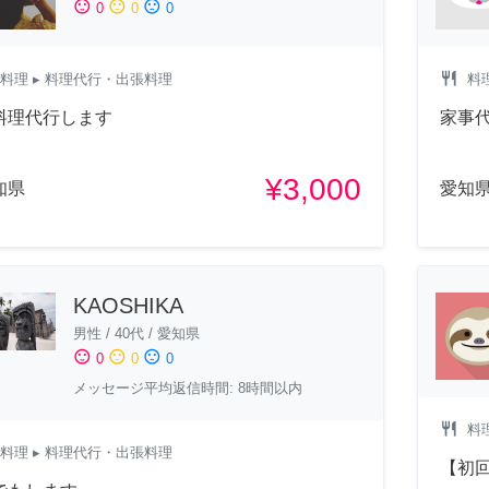
sentiment_satisfied
sentiment_neutral
sentiment_dissatisfied
0
0
0
restaurant
料理
▸ 料理代行・出張料理
料
料理代行します
家事
¥3,000
知県
愛知
KAOSHIKA
男性
/
40代
/
愛知県
sentiment_satisfied
sentiment_neutral
sentiment_dissatisfied
0
0
0
メッセージ平均返信時間: 8時間以内
restaurant
料
料理
▸ 料理代行・出張料理
【初