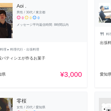
Aoi .
男性
/
30代
/
東京都
sentiment_satisfied
sentiment_neutral
sentiment_dissatisfied
0
0
0
メッセージ平均返信時間: 8時間以内
restaurant
料
出張
料理
▸ 料理代行・出張料理
役パティシエが作るお菓子
¥3,000
知県
愛知
零桜
女性
/
20代
/
愛知県