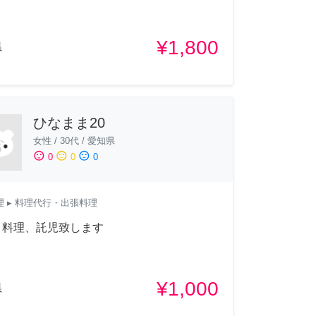
¥1,800
県
ひなまま20
女性
/
30代
/
愛知県
sentiment_satisfied
sentiment_neutral
sentiment_dissatisfied
0
0
0
理
▸ 料理代行・出張料理
、料理、託児致します
¥1,000
県