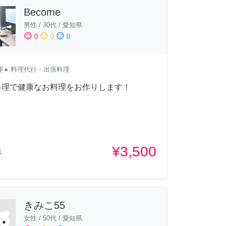
Become
男性
/
30代
/
愛知県
sentiment_satisfied
sentiment_neutral
sentiment_dissatisfied
0
0
0
理
▸ 料理代行・出張料理
料理で健康なお料理をお作りします！
¥3,500
県
きみこ55
女性
/
50代
/
愛知県