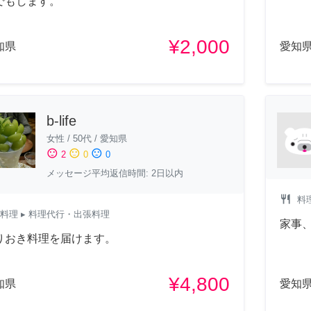
でもします。
¥2,000
知県
愛知
b-life
女性
/
50代
/
愛知県
sentiment_satisfied
sentiment_neutral
sentiment_dissatisfied
2
0
0
メッセージ平均返信時間: 2日以内
restaurant
料
料理
▸ 料理代行・出張料理
家事
りおき料理を届けます。
¥4,800
知県
愛知