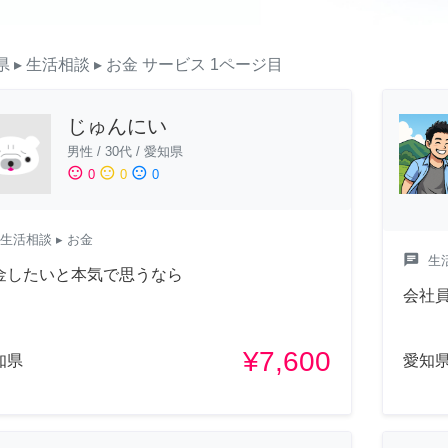
県
▸ 生活相談
▸ お金
サービス
1ページ目
じゅんにい
男性
/
30代
/
愛知県
sentiment_satisfied
sentiment_neutral
sentiment_dissatisfied
0
0
0
生活相談
▸ お金
chat
生
金したいと本気で思うなら
会社
¥7,600
知県
愛知