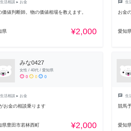
chat
生活相談
▸ お金
生
の価値判断師。物の価値相場を教えます。
お金
¥2,000
知県
愛知
みな0427
女性
/
40代
/
愛知県
sentiment_satisfied
sentiment_neutral
sentiment_dissatisfied
0
0
0
chat
生活相談
▸ お金
生
Pがお金の相談乗ります
競馬
¥2,000
知県豊田市若林西町
愛知