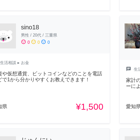
sino18
男性
/
20代
/
三重県
sentiment_satisfied
sentiment_neutral
sentiment_dissatisfied
0
0
0
生活相談
▸ お金
chat
生
資や仮想通貨、ビットコインなどのことを電話
どで1から分かりやすくお教えできます！
家計
ーに
¥1,500
知県
愛知
じゅんにい