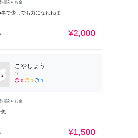
活相談
▸ お金
の事で少しでも力になれれば
¥2,000
県
こやしょう
/
/
sentiment_satisfied
sentiment_neutral
sentiment_dissatisfied
0
0
0
活相談
▸ お金
予想
¥1,500
県