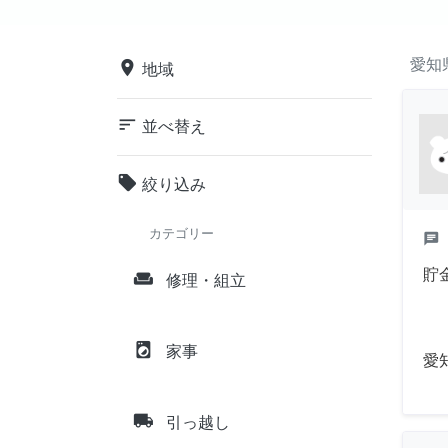
愛知
place
地域
sort
並べ替え
local_offer
絞り込み
カテゴリー
chat
貯
weekend
修理・組立
local_laundry_service
家事
愛
local_shipping
引っ越し