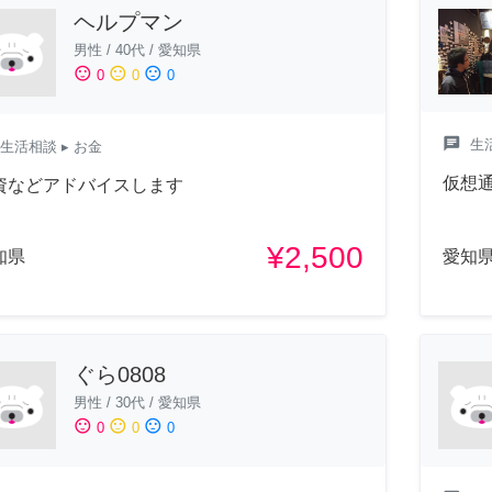
ヘルプマン
男性
/
40代
/
愛知県
sentiment_satisfied
sentiment_neutral
sentiment_dissatisfied
0
0
0
chat
生
生活相談
▸ お金
仮想
資などアドバイスします
¥2,500
知県
愛知
ぐら0808
男性
/
30代
/
愛知県
sentiment_satisfied
sentiment_neutral
sentiment_dissatisfied
0
0
0