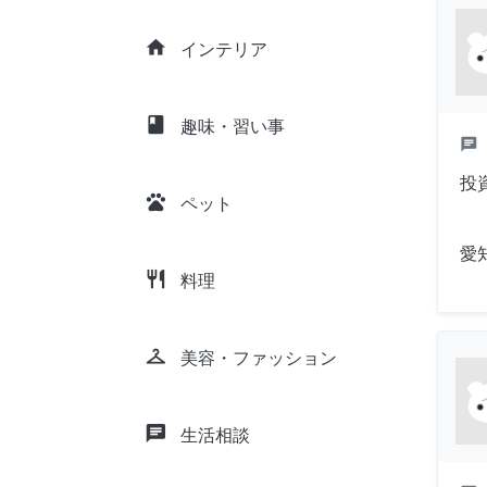
home
インテリア
class
趣味・習い事
chat
投
pets
ペット
愛
restaurant
料理
checkroom
美容・ファッション
chat
生活相談