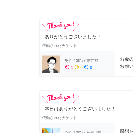
ありがとうございました！
依頼されたチケット
お金
男性
/
30's
/
東京都
お願
sentiment_satisfied
sentiment_neutral
sentiment_dissatisfied
1
0
0
本日はありがとうございました！
依頼されたチケット
感想
女性
/
30's
/
神奈川県