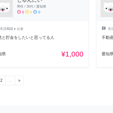
男性
/
30代
/
愛知県
sentiment_satisfied
sentiment_neutral
sentiment_dissatisfied
0
0
0
chat
生活相談
▸ お金
生
然と貯金をしたいと思ってる人
不動
¥1,000
知県
愛知
2
...
»