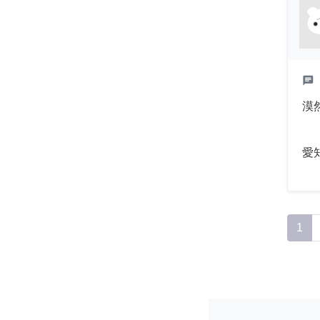
chat
漠
愛
1