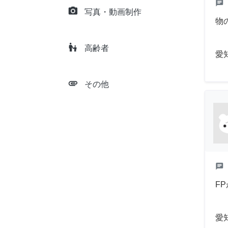
chat
camera_alt
写真・動画制作
物
escalator_warning
高齢者
愛
attachment
その他
chat
F
愛