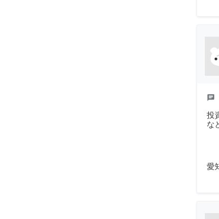
chat
投
な
愛