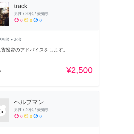
track
男性
/
30代
/
愛知県
sentiment_satisfied
sentiment_neutral
sentiment_dissatisfied
0
0
0
活相談
▸ お金
通貨投資のアドバイスをします。
¥2,500
県
ヘルプマン
男性
/
40代
/
愛知県
sentiment_satisfied
sentiment_neutral
sentiment_dissatisfied
0
0
0