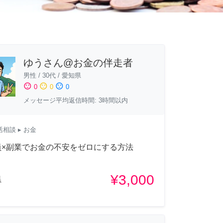
ゆうさん@お金の伴走者
男性
/
30代
/
愛知県
sentiment_satisfied
sentiment_neutral
sentiment_dissatisfied
0
0
0
メッセージ平均返信時間: 3時間以内
活相談
▸ お金
員×副業でお金の不安をゼロにする方法
¥3,000
県