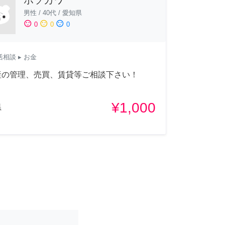
男性
/
40代
/
愛知県
sentiment_satisfied
sentiment_neutral
sentiment_dissatisfied
0
0
0
活相談
▸ お金
産の管理、売買、賃貸等ご相談下さい！
¥1,000
県