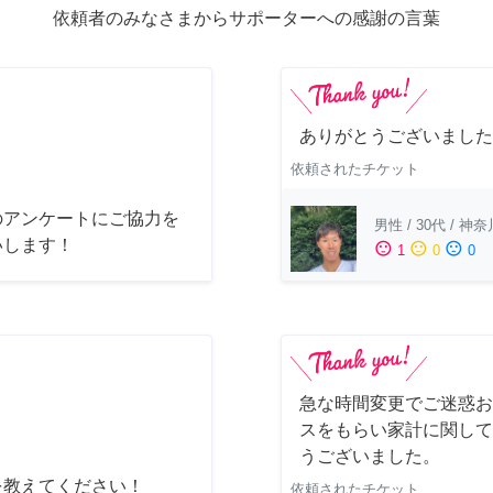
依頼者のみなさまからサポーターへの感謝の言葉
ありがとうございました
依頼されたチケット
のアンケートにご協力を
男性
/
30代
/
神奈
いします！
sentiment_satisfied
sentiment_neutral
sentiment_dissatisfied
1
0
0
急な時間変更でご迷惑お
スをもらい家計に関して
うございました。
を教えてください！
依頼されたチケット