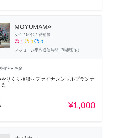
MOYUMAMA
女性
/
50代
/
愛知県
sentiment_satisfied
sentiment_neutral
sentiment_dissatisfied
1
0
0
メッセージ平均返信時間: 3時間以内
活相談
▸ お金
のやりくり相談～ファイナンシャルプランナ
よる
¥1,000
県
ホソカワ