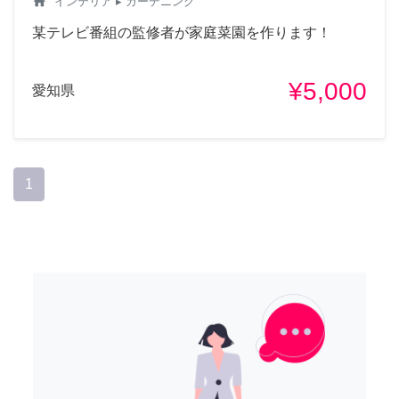
home
インテリア
▸ ガーデニング
某テレビ番組の監修者が家庭菜園を作ります！
¥5,000
愛知県
1