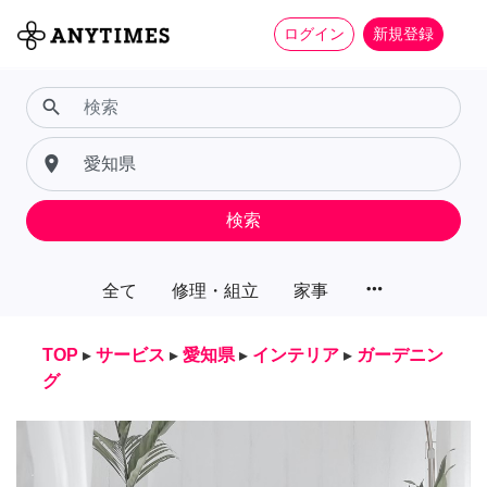
ログイン
新規登録
search
place
検索
more_horiz
全て
修理・組立
家事
TOP
▸
サービス
▸
愛知県
▸
インテリア
▸
ガーデニン
グ