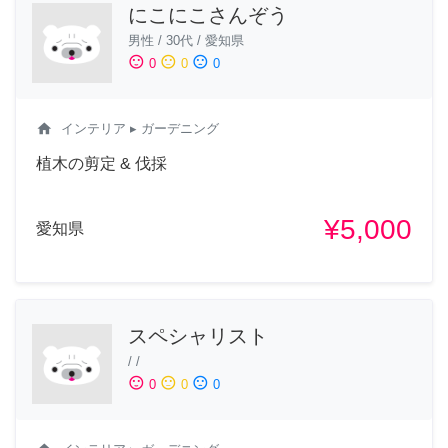
にこにこさんぞう
男性
/
30代
/
愛知県
sentiment_satisfied
sentiment_neutral
sentiment_dissatisfied
0
0
0
home
インテリア
▸ ガーデニング
植木の剪定 & 伐採
¥5,000
愛知県
スペシャリスト
/
/
sentiment_satisfied
sentiment_neutral
sentiment_dissatisfied
0
0
0