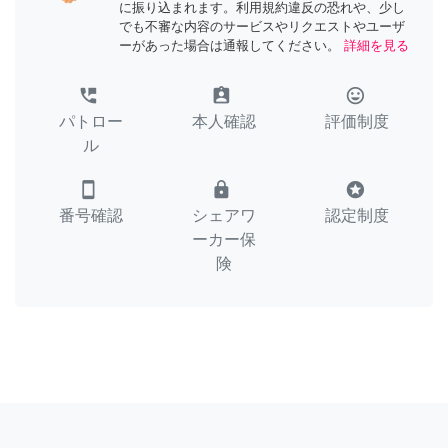
に振り込まれます。利用規約違反の恐れや、少し
でも不審な内容のサービスやリクエストやユーザ
ーがあった場合は通報してください。
詳細を見る
perm_phone_msg
assignment_ind
tag_faces
パトロー
本人確認
評価制度
ル
smartphone
lock
stars
番号確認
シェアワ
認定制度
ーカー保
険