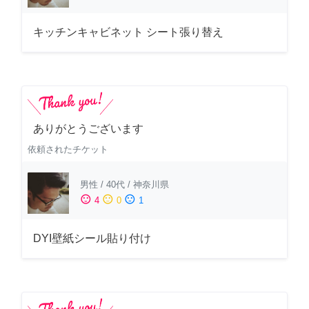
キッチンキャビネット シート張り替え
ありがとうございます
依頼されたチケット
男性
/
40代
/
神奈川県
sentiment_satisfied
sentiment_neutral
sentiment_dissatisfied
4
0
1
DYI壁紙シール貼り付け