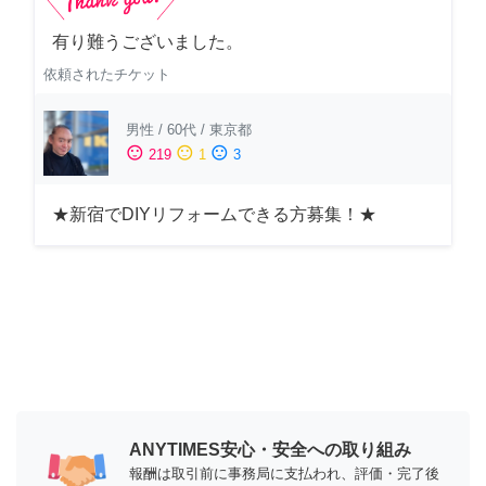
有り難うございました。
依頼されたチケット
男性
/
60代
/
東京都
sentiment_satisfied
sentiment_neutral
sentiment_dissatisfied
219
1
3
★新宿でDIYリフォームできる方募集！★
ANYTIMES安心・安全への取り組み
報酬は取引前に事務局に支払われ、評価・完了後