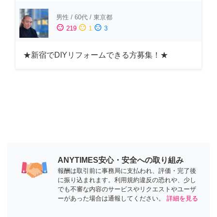
男性
/
60代
/
東京都
sentiment_satisfied
sentiment_neutral
sentiment_dissatisfied
219
1
3
★新宿でDIYリフォームできる方募集！★
ANYTIMES安心・安全への取り組み
報酬は取引前に事務局に支払われ、評価・完了後
に振り込まれます。利用規約違反の恐れや、少し
でも不審な内容のサービスやリクエストやユーザ
ーがあった場合は通報してください。
詳細を見る