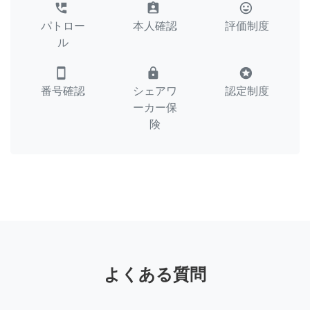
perm_phone_msg
assignment_ind
tag_faces
パトロー
本人確認
評価制度
ル
smartphone
lock
stars
番号確認
シェアワ
認定制度
ーカー保
険
よくある質問