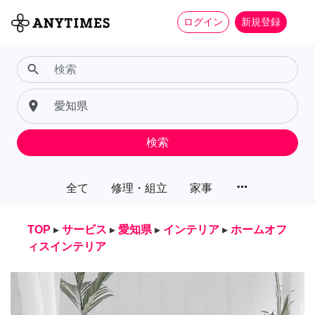
ログイン
新規登録
search
place
検索
more_horiz
全て
修理・組立
家事
TOP
▸
サービス
▸
愛知県
▸
インテリア
▸
ホームオフ
ィスインテリア