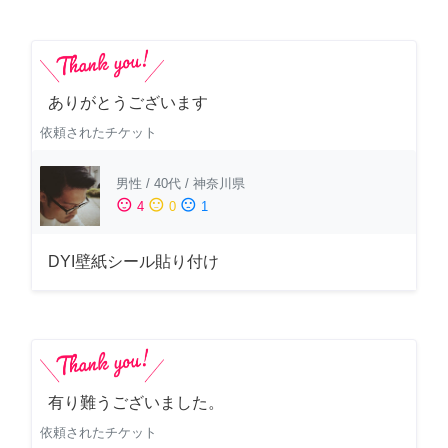
ありがとうございます
依頼されたチケット
男性
/
40代
/
神奈川県
sentiment_satisfied
sentiment_neutral
sentiment_dissatisfied
4
0
1
DYI壁紙シール貼り付け
有り難うございました。
依頼されたチケット