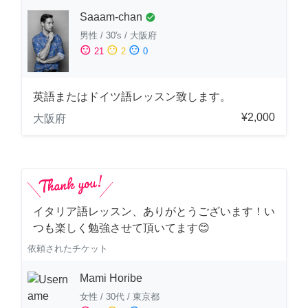
Saaam-chan
check_circle
男性
/
30's
/
大阪府
sentiment_satisfied
sentiment_neutral
sentiment_dissatisfied
21
2
0
英語またはドイツ語レッスン致します。
¥2,000
大阪府
イタリア語レッスン、ありがとうございます！い
つも楽しく勉強させて頂いてます😊
依頼されたチケット
Mami Horibe
女性
/
30代
/
東京都