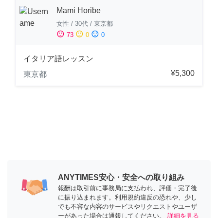
Mami Horibe
女性
/
30代
/
東京都
sentiment_satisfied
sentiment_neutral
sentiment_dissatisfied
73
0
0
イタリア語レッスン
¥5,300
東京都
ANYTIMES安心・安全への取り組み
報酬は取引前に事務局に支払われ、評価・完了後
に振り込まれます。利用規約違反の恐れや、少し
でも不審な内容のサービスやリクエストやユーザ
ーがあった場合は通報してください。
詳細を見る