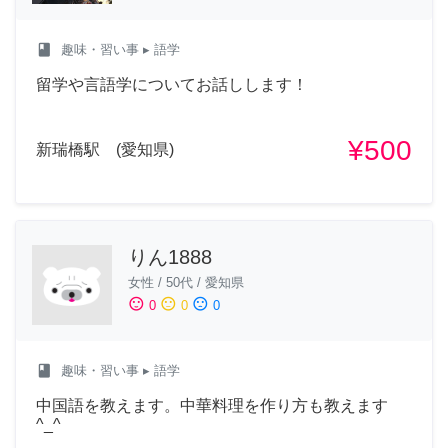
class
趣味・習い事
▸ 語学
留学や言語学についてお話しします！
¥500
新瑞橋駅 (愛知県)
りん1888
女性
/
50代
/
愛知県
sentiment_satisfied
sentiment_neutral
sentiment_dissatisfied
0
0
0
class
趣味・習い事
▸ 語学
中国語を教えます。中華料理を作り方も教えます
^_^