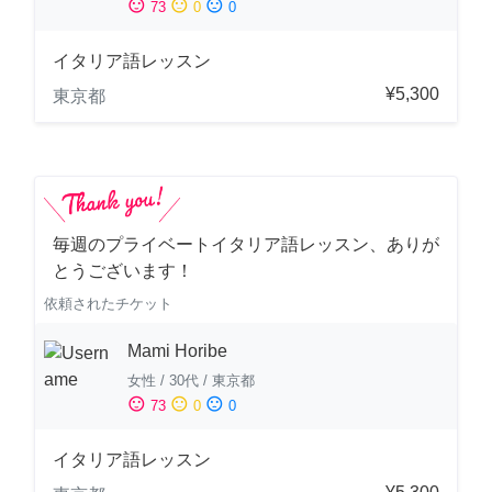
sentiment_satisfied
sentiment_neutral
sentiment_dissatisfied
73
0
0
イタリア語レッスン
¥5,300
東京都
毎週のプライベートイタリア語レッスン、ありが
とうございます！
依頼されたチケット
Mami Horibe
女性
/
30代
/
東京都
sentiment_satisfied
sentiment_neutral
sentiment_dissatisfied
73
0
0
イタリア語レッスン