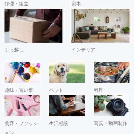
修理・組立
家事
引っ越し
インテリア
趣味・習い事
ペット
料理
美容・ファッシ
生活相談
写真・動画制作
ョン