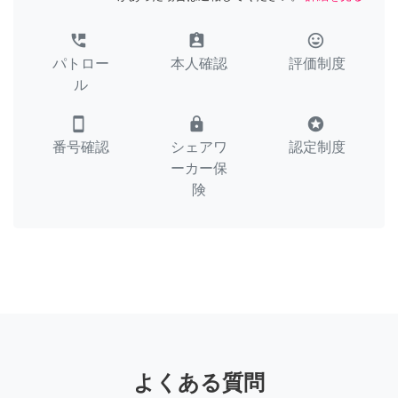
perm_phone_msg
assignment_ind
tag_faces
パトロー
本人確認
評価制度
ル
smartphone
lock
stars
番号確認
シェアワ
認定制度
ーカー保
険
よくある質問