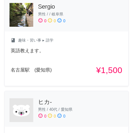
Sergio
男性
/
/
岐阜県
sentiment_satisfied
sentiment_neutral
sentiment_dissatisfied
0
0
0
class
趣味・習い事
▸ 語学
英語教えます。
¥1,500
名古屋駅 (愛知県)
ヒカ-
男性
/
40代
/
愛知県
sentiment_satisfied
sentiment_neutral
sentiment_dissatisfied
0
0
0