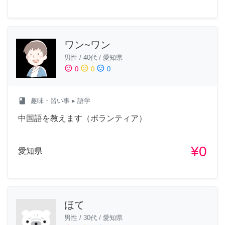
ワン~ワン
男性
/
40代
/
愛知県
sentiment_satisfied
sentiment_neutral
sentiment_dissatisfied
0
0
0
class
趣味・習い事
▸ 語学
中国語を教えます（ボランティア）
¥0
愛知県
ほて
男性
/
30代
/
愛知県