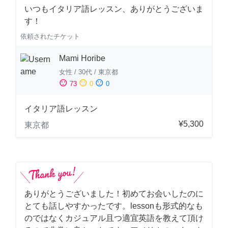
いつもイタリア語レッスン、ありがとうございま
す！
依頼されたチケット
Mami Horibe
女性
/
30代
/
東京都
sentiment_satisfied
sentiment_neutral
sentiment_dissatisfied
73
0
0
イタリア語レッスン
¥5,300
東京都
ありがとうございました！初めてお会いしたのに
とても話しやすかったです。lessonも形式的なも
のではなくカジュアル且つ適宜英語を教えて頂け