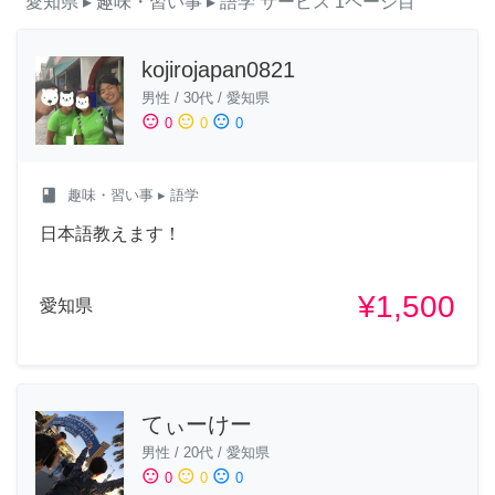
愛知県
▸ 趣味・習い事
▸ 語学
サービス
1ページ目
kojirojapan0821
男性
/
30代
/
愛知県
sentiment_satisfied
sentiment_neutral
sentiment_dissatisfied
0
0
0
class
趣味・習い事
▸ 語学
日本語教えます！
¥1,500
愛知県
てぃーけー
男性
/
20代
/
愛知県
sentiment_satisfied
sentiment_neutral
sentiment_dissatisfied
0
0
0