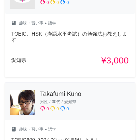
sentiment_satisfied
sentiment_neutral
sentiment_dissatisfied
0
0
0
class
趣味・習い事
▸ 語学
TOEIC、HSK（漢語水平考試）の勉強法お教えしま
す
¥3,000
愛知県
Takafumi Kuno
男性
/
30代
/
愛知県
sentiment_satisfied
sentiment_neutral
sentiment_dissatisfied
0
0
0
class
趣味・習い事
▸ 語学