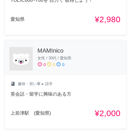
TOEIC600~700を”自力で”取得しよう！
¥2,980
愛知県
MAMInico
女性
/
30代
/
愛知県
sentiment_satisfied
sentiment_neutral
sentiment_dissatisfied
0
0
0
class
趣味・習い事
▸ 語学
英会話・留学に興味のある方
¥2,000
上前津駅 (愛知県)