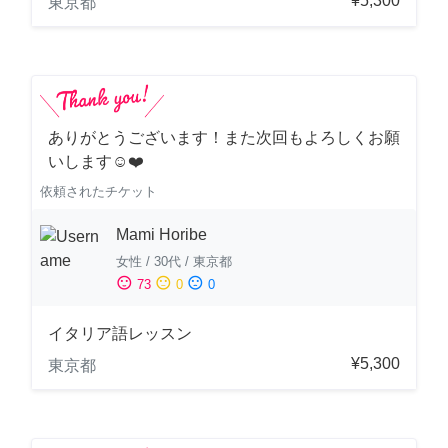
¥5,300
東京都
ありがとうございます！また次回もよろしくお願
いします☺️❤️
依頼されたチケット
Mami Horibe
女性
/
30代
/
東京都
sentiment_satisfied
sentiment_neutral
sentiment_dissatisfied
73
0
0
イタリア語レッスン
¥5,300
東京都