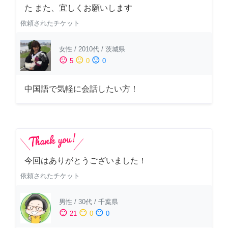
た また、宜しくお願いします
依頼されたチケット
女性
/
2010代
/
茨城県
sentiment_satisfied
sentiment_neutral
sentiment_dissatisfied
5
0
0
中国語で気軽に会話したい方！
今回はありがとうございました！
依頼されたチケット
男性
/
30代
/
千葉県
sentiment_satisfied
sentiment_neutral
sentiment_dissatisfied
21
0
0