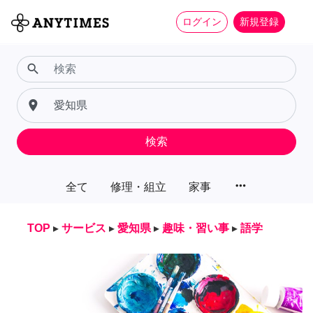
ログイン
新規登録
search
place
検索
more_horiz
全て
修理・組立
家事
TOP
▸
サービス
▸
愛知県
▸
趣味・習い事
▸
語学