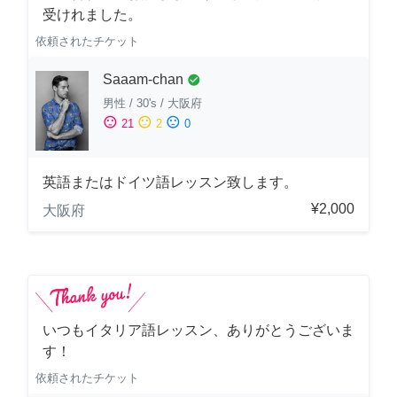
受けれました。
依頼されたチケット
Saaam-chan
check_circle
男性
/
30's
/
大阪府
sentiment_satisfied
sentiment_neutral
sentiment_dissatisfied
21
2
0
英語またはドイツ語レッスン致します。
¥2,000
大阪府
いつもイタリア語レッスン、ありがとうございま
す！
依頼されたチケット