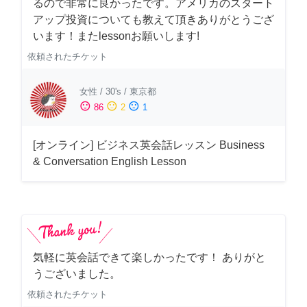
るので非常に良かったです。アメリカのスタート
アップ投資についても教えて頂きありがとうござ
います！またlessonお願いします!
依頼されたチケット
女性
/
30's
/
東京都
sentiment_satisfied
sentiment_neutral
sentiment_dissatisfied
86
2
1
[オンライン] ビジネス英会話レッスン Business
& Conversation English Lesson
気軽に英会話できて楽しかったです！ ありがと
うございました。
依頼されたチケット