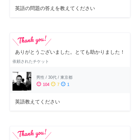
英語の問題の答えを教えてください
ありがとうございました。とても助かりました！
依頼されたチケット
男性
/
30代
/
東京都
sentiment_satisfied
sentiment_neutral
sentiment_dissatisfied
104
7
1
英語教えてください