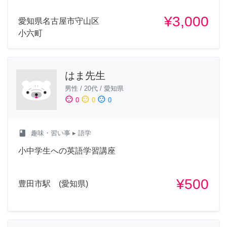
¥3,000
愛知県名古屋市守山区
小六町
はま先生
男性
/
20代
/
愛知県
sentiment_satisfied
sentiment_neutral
sentiment_dissatisfied
0
0
0
class
趣味・習い事
▸ 語学
小中学生への英語学習講座
¥500
豊田市駅 (愛知県)