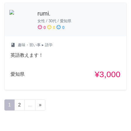
rumi.
女性
/
30代
/
愛知県
sentiment_satisfied
sentiment_neutral
sentiment_dissatisfied
0
0
0
class
趣味・習い事
▸ 語学
英語教えます！
¥3,000
愛知県
1
2
...
»