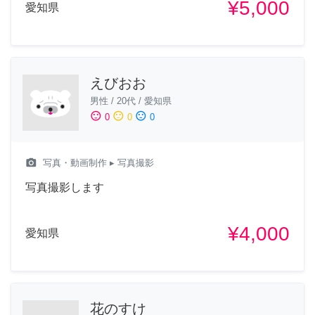
¥5,000
愛知県
えびおお
男性
/
20代
/
愛知県
sentiment_satisfied
sentiment_neutral
sentiment_dissatisfied
0
0
0
camera_alt
写真・動画制作
▸ 写真撮影
写真撮影します
¥4,000
愛知県
花のすけ