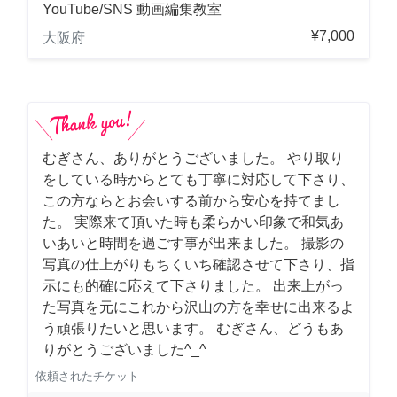
YouTube/SNS 動画編集教室
¥7,000
大阪府
むぎさん、ありがとうございました。 やり取り
をしている時からとても丁寧に対応して下さり、
この方ならとお会いする前から安心を持てまし
た。 実際来て頂いた時も柔らかい印象で和気あ
いあいと時間を過ごす事が出来ました。 撮影の
写真の仕上がりもちくいち確認させて下さり、指
示にも的確に応えて下さりました。 出来上がっ
た写真を元にこれから沢山の方を幸せに出来るよ
う頑張りたいと思います。 むぎさん、どうもあ
りがとうございました^_^
依頼されたチケット