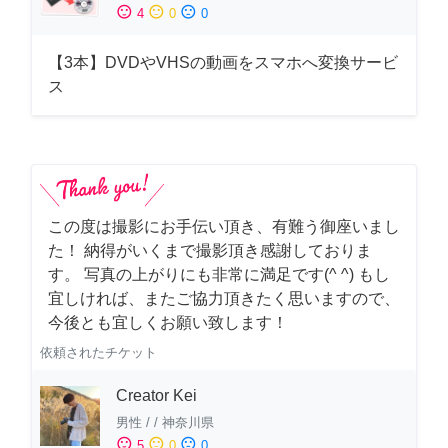
sentiment_satisfied
sentiment_neutral
sentiment_dissatisfied
4
0
0
【3本】DVDやVHSの動画をスマホへ変換サービ
ス
この度は撮影にお手伝い頂き、有難う御座いまし
た！ 納得がいくまで撮影頂き感謝しておりま
す。 写真の上がりにも非常に満足です(^ ^) もし
宜しければ、またご協力頂きたく思いますので、
今後とも宜しくお願い致します！
依頼されたチケット
Creator Kei
男性
/
/
神奈川県
sentiment_satisfied
sentiment_neutral
sentiment_dissatisfied
5
0
0