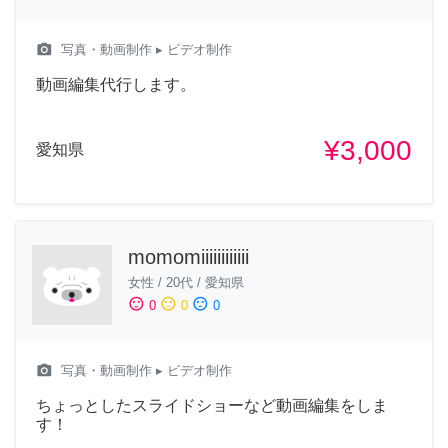
camera_alt
写真・動画制作
▸ ビデオ制作
動画編集代行します。
¥3,000
愛知県
momomiiiiiiiiiiii
女性
/
20代
/
愛知県
sentiment_satisfied
sentiment_neutral
sentiment_dissatisfied
0
0
0
camera_alt
写真・動画制作
▸ ビデオ制作
ちょっとしたスライドショーなど動画編集をしま
す！