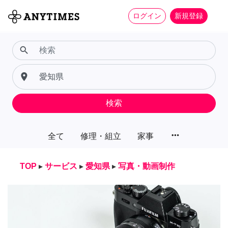
ログイン
新規登録
search
place
検索
more_horiz
全て
修理・組立
家事
TOP
▸
サービス
▸
愛知県
▸
写真・動画制作