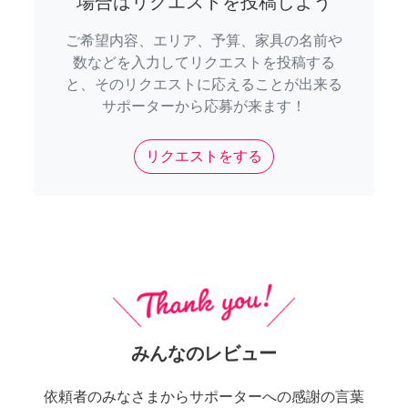
場合はリクエストを投稿しよう
ご希望内容、エリア、予算、家具の名前や
数などを入力してリクエストを投稿する
と、そのリクエストに応えることが出来る
サポーターから応募が来ます！
リクエストをする
みんなのレビュー
依頼者のみなさまからサポーターへの感謝の言葉