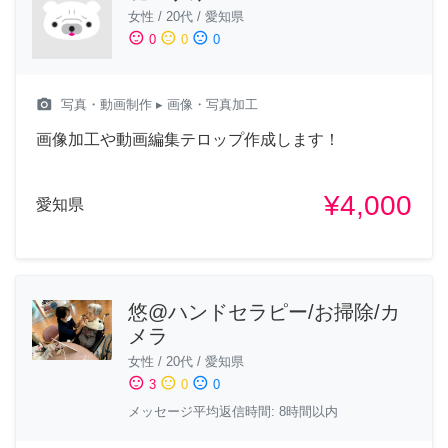
女性
/
20代
/
愛知県
sentiment_satisfied
sentiment_neutral
sentiment_dissatisfied
0
0
0
camera_alt
写真・動画制作
▸ 画像・写真加工
画像加工や動画編集テロップ作成します！
¥4,000
愛知県
悠@ハンドセラピー/お掃除/カ
メラ
女性
/
20代
/
愛知県
sentiment_satisfied
sentiment_neutral
sentiment_dissatisfied
3
0
0
メッセージ平均返信時間: 8時間以内