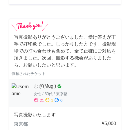
写真撮影ありがとうございました。受け答えが丁
寧で好印象でした。しっかりした方です。撮影現
場での打ち合わせも含めて、全て正確にご対応を
頂きました。次回、撮影する機会がありました
ら、お願いしたいと思います。
依頼されたチケット
むぎ(Mugi)
check_circle
女性
/
30代
/
東京都
sentiment_satisfied
sentiment_neutral
sentiment_dissatisfied
21
1
0
写真撮影いたします
¥5,000
東京都