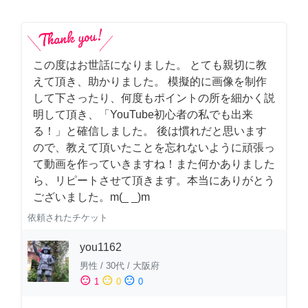
この度はお世話になりました。 とても親切に教
えて頂き、助かりました。 模擬的に画像を制作
して下さったり、何度もポイントの所を細かく説
明して頂き、「YouTube初心者の私でも出来
る！」と確信しました。 後は慣れだと思います
ので、教えて頂いたことを忘れないように頑張っ
て動画を作っていきますね！また何かありました
ら、リピートさせて頂きます。本当にありがとう
ございました。m(_ _)m
依頼されたチケット
you1162
男性
/
30代
/
大阪府
sentiment_satisfied
sentiment_neutral
sentiment_dissatisfied
1
0
0