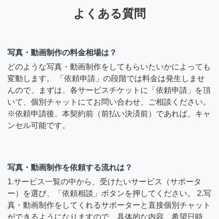
よくある質問
写真・動画制作の料金相場は？
どのような写真・動画制作をしてもらいたいかによっても
変動します。 「依頼申請」の段階では料金は発生しませ
んので、まずは、各サービスチケットに「依頼申請」を頂
いて、個別チャットにてお問い合わせ、ご相談ください。
※依頼申請後、本契約前（前払い決済前）であれば、キャ
ンセル可能です。
写真・動画制作を依頼する流れは？
1.サービス一覧の中から、受けたいサービス（サポータ
ー）を選び、「依頼相談」ボタンを押してください。 2.写
真・動画制作をしてくれるサポーターと直接個別チャット
ができるようになりますので、具体的な内容、希望日時、