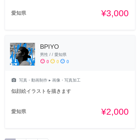
¥3,000
愛知県
BPIYO
男性
/
/
愛知県
sentiment_satisfied
sentiment_neutral
sentiment_dissatisfied
0
0
0
camera_alt
写真・動画制作
▸ 画像・写真加工
似顔絵イラストを描きます
¥2,000
愛知県