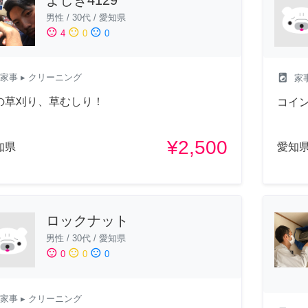
男性
/
30代
/
愛知県
sentiment_satisfied
sentiment_neutral
sentiment_dissatisfied
4
0
0
local_laundry_service
家事
▸ クリーニング
家
の草刈り、草むしり！
コイ
¥2,500
知県
愛知
ロックナット
男性
/
30代
/
愛知県
sentiment_satisfied
sentiment_neutral
sentiment_dissatisfied
0
0
0
家事
▸ クリーニング