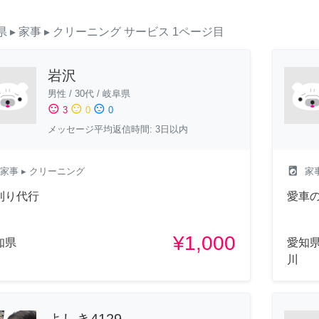
県
▸ 家事
▸ クリーニング
サービス
1ページ目
岩沢
男性
/
30代
/
岐阜県
sentiment_satisfied
sentiment_neutral
sentiment_dissatisfied
3
0
0
メッセージ平均返信時間: 3日以内
local_laundry_service
家事
▸ クリーニング
家
刈り代行
愛車
¥1,000
知県
愛知
川
よしき4129