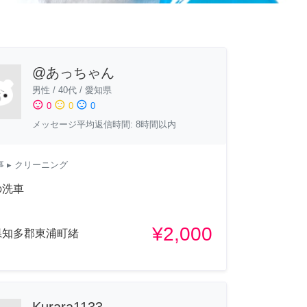
@あっちゃん
男性
/
40代
/
愛知県
sentiment_satisfied
sentiment_neutral
sentiment_dissatisfied
0
0
0
メッセージ平均返信時間: 8時間以内
事
▸ クリーニング
の洗車
¥2,000
県知多郡東浦町緒
Kurara1133