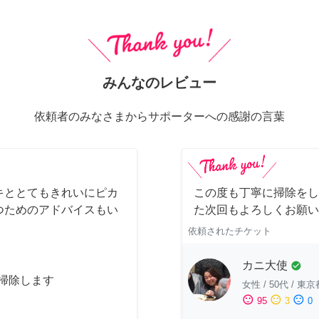
みんなのレビュー
依頼者のみなさまからサポーターへの感謝の言葉
キととてもきれいにピカ
この度も丁寧に掃除をし
つためのアドバイスもい
た次回もよろしくお願い
依頼されたチケット
カニ大使
check_circle
お掃除します
女性
/
50代
/
東京
sentiment_satisfied
sentiment_neutral
sentiment_dissatisfied
95
3
0