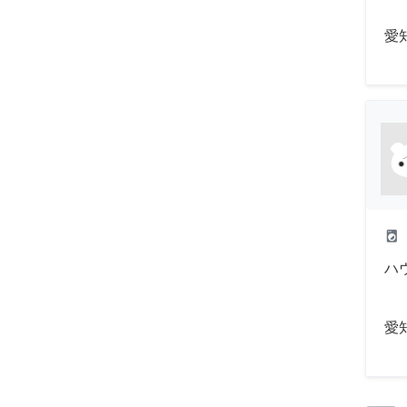
愛
local_laundry_service
ハ
愛