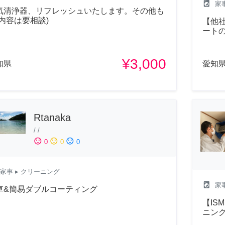
local_laundry_service
家
気清浄器、リフレッシュいたします。その他も
(内容は要相談)
【他
ート
¥3,000
知県
愛知
Rtanaka
/
/
sentiment_satisfied
sentiment_neutral
sentiment_dissatisfied
0
0
0
家事
▸ クリーニング
local_laundry_service
家
車&簡易ダブルコーティング
【IS
ニン