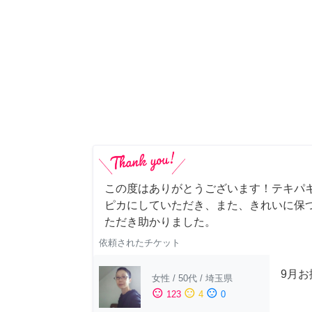
この度はありがとうございます！テキパ
ピカにしていただき、また、きれいに保
ただき助かりました。
依頼されたチケット
9月
女性
/
50代
/
埼玉県
sentiment_satisfied
sentiment_neutral
sentiment_dissatisfied
123
4
0