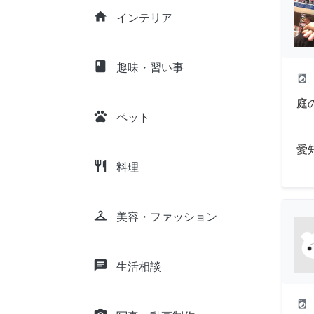
home
インテリア
class
趣味・習い事
local_laundry_service
庭
pets
ペット
愛
restaurant
料理
checkroom
美容・ファッション
chat
生活相談
local_laundry_service