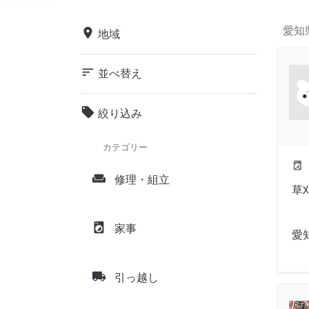
愛知
place
地域
sort
並べ替え
local_offer
絞り込み
カテゴリー
local_laundry_service
weekend
修理・組立
草
local_laundry_service
家事
愛
local_shipping
引っ越し