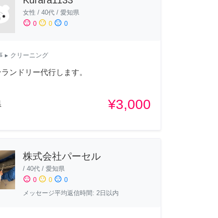
女性
/
40代
/
愛知県
sentiment_satisfied
sentiment_neutral
sentiment_dissatisfied
0
0
0
事
▸ クリーニング
ンランドリー代行します。
¥3,000
県
株式会社パーセル
/
40代
/
愛知県
sentiment_satisfied
sentiment_neutral
sentiment_dissatisfied
0
0
0
メッセージ平均返信時間: 2日以内