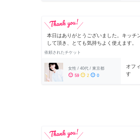
本日はありがとうございました。キッチ
して頂き、とても気持ちよく使えます。
依頼されたチケット
オフ
女性
/
40代
/
東京都
す
sentiment_satisfied
sentiment_neutral
sentiment_dissatisfied
59
2
0