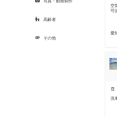
camera_alt
写真・動画制作
空
可
escalator_warning
高齢者
愛
attachment
その他
local_laundry_service
洗