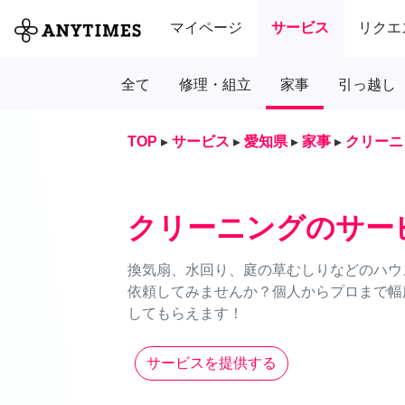
マイページ
サービス
リクエ
全て
修理・組立
家事
引っ越し
TOP
▸
サービス
▸
愛知県
▸
家事
▸
クリーニ
クリーニングのサー
換気扇、水回り、庭の草むしりなどのハウス
依頼してみませんか？個人からプロまで幅
してもらえます！
サービスを提供する