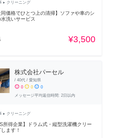
事
▸ クリーニング
社同価格でひとつ上の清掃】ソファや車のシ
の水洗いサービス
¥3,500
県
株式会社パーセル
/
40代
/
愛知県
sentiment_satisfied
sentiment_neutral
sentiment_dissatisfied
0
0
0
メッセージ平均返信時間: 2日以内
事
▸ クリーニング
MS所得企業】ドラム式・縦型洗濯機クリー
グします！