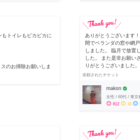
ンもトイレもピカピカに
ありがとうございます！
間でベランダの窓や網戸
しました。 臨月で放置
した。 また是非お願い
りがとうございました。
ィスのお掃除お願いしま
依頼されたチケット
makon
check_circle
女性
/
60代
/
東京
sentiment_satisfied
sentiment_neutral
sentiment_dissatisfied
812
16