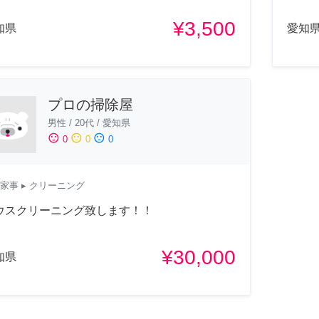
¥3,500
知県
愛知
プロの掃除屋
男性
/
20代
/
愛知県
sentiment_satisfied
sentiment_neutral
sentiment_dissatisfied
0
0
0
家事
▸ クリーニング
ウスクリーニング致します！！
¥30,000
知県