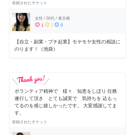
依頼されたチケット
女性
/
50代
/
東京都
sentiment_satisfied
sentiment_neutral
sentiment_dissatisfied
1
1
0
【自立・副業・プチ起業】モヤモヤ女性の相談に
のります！（池袋）
ボランティア精神で 様々 知恵をしぼり 任務
遂行して頂き とても誠実で 気持ちを 込もっ
てるのを感じ嬉しかったです。 大変感謝してま
す。
依頼されたチケット