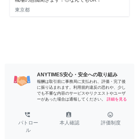
東京都
ANYTIMES安心・安全への取り組み
報酬は取引前に事務局に支払われ、評価・完了後
に振り込まれます。利用規約違反の恐れや、少し
でも不審な内容のサービスやリクエストやユーザ
ーがあった場合は通報してください。
詳細を見る
perm_phone_msg
assignment_ind
tag_faces
パトロー
本人確認
評価制度
ル