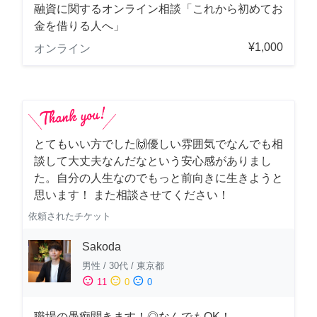
融資に関するオンライン相談「これから初めてお
金を借りる人へ」
¥1,000
オンライン
とてもいい方でした🙌優しい雰囲気でなんでも相
談して大丈夫なんだなという安心感がありまし
た。自分の人生なのでもっと前向きに生きようと
思います！ また相談させてください！
依頼されたチケット
Sakoda
男性
/
30代
/
東京都
sentiment_satisfied
sentiment_neutral
sentiment_dissatisfied
11
0
0
職場の愚痴聞きます！◎なんでもOK！