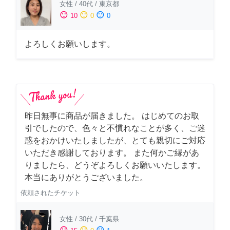
女性
/
40代
/
東京都
sentiment_satisfied
sentiment_neutral
sentiment_dissatisfied
10
0
0
よろしくお願いします。
昨日無事に商品が届きました。 はじめてのお取
引でしたので、色々と不慣れなことが多く、ご迷
惑をおかけいたしましたが、とても親切にご対応
いただき感謝しております。 また何かご縁があ
りましたら、どうぞよろしくお願いいたします。
本当にありがとうございました。
依頼されたチケット
女性
/
30代
/
千葉県
sentiment_satisfied
sentiment_neutral
sentiment_dissatisfied