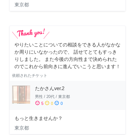
東京都
やりたいことについての相談をできる人がなかな
か周りにいなかったので、 話せてとてもすっき
りしました。 また今後の方向性まで決められた
のでこれから前向きに進んでいこうと思います！
依頼されたチケット
たかさんver.2
男性
/
20代
/
東京都
sentiment_satisfied
sentiment_neutral
sentiment_dissatisfied
5
0
0
もっと生きませんか？
東京都