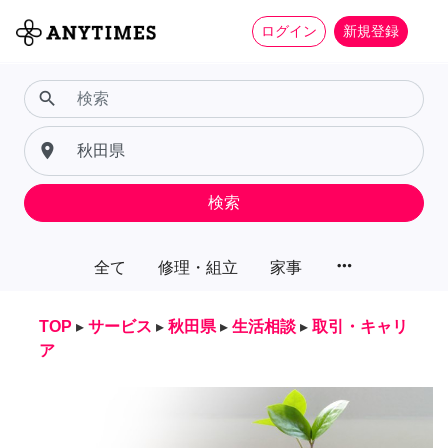
ログイン
新規登録
search
place
検索
more_horiz
全て
修理・組立
家事
TOP
▸
サービス
▸
秋田県
▸
生活相談
▸
取引・キャリ
ア