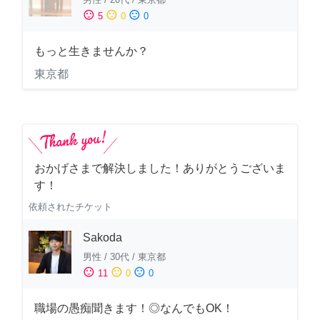
sentiment_satisfied
sentiment_neutral
sentiment_dissatisfied
5
0
0
もっと生きませんか？
東京都
おかげさまで解決しました！ありがとうございま
す！
依頼されたチケット
Sakoda
男性
/
30代
/
東京都
sentiment_satisfied
sentiment_neutral
sentiment_dissatisfied
11
0
0
職場の愚痴聞きます！◎なんでもOK！