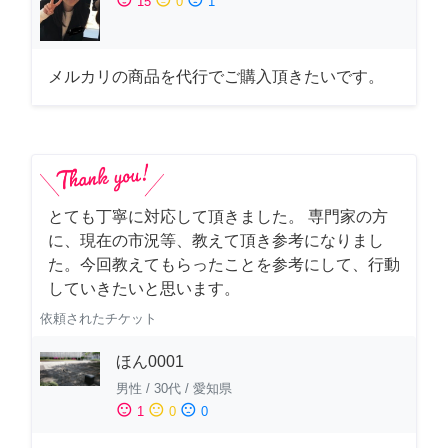
15
0
1
メルカリの商品を代行でご購入頂きたいです。
とても丁寧に対応して頂きました。 専門家の方
に、現在の市況等、教えて頂き参考になりまし
た。今回教えてもらったことを参考にして、行動
していきたいと思います。
依頼されたチケット
ほん0001
男性
/
30代
/
愛知県
sentiment_satisfied
sentiment_neutral
sentiment_dissatisfied
1
0
0