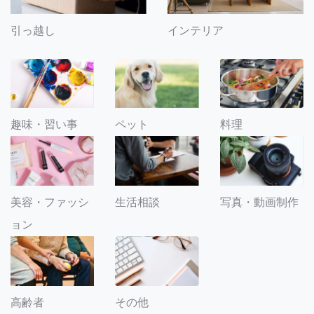
引っ越し
インテリア
趣味・習い事
ペット
料理
美容・ファッシ
生活相談
写真・動画制作
ョン
その他
高齢者