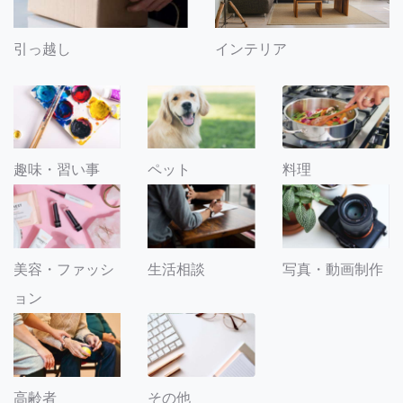
引っ越し
インテリア
趣味・習い事
ペット
料理
美容・ファッシ
生活相談
写真・動画制作
ョン
その他
高齢者