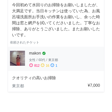
今回初めて水回りのお掃除をお願いしましたが、
大満足です。当日キッチンは使っていた為、お風
呂場洗面所お手洗いの作業をお願いし、余った時
間は窓と網戸を拭いてくださいました。丁寧なお
掃除、ありがとうございました。またお願いした
いです。
依頼されたチケット
makon
check_circle
女性
/
60代
/
東京都
sentiment_satisfied
sentiment_neutral
sentiment_dissatisfied
812
16
1
クオリティの高いお掃除
¥7,000
東京都