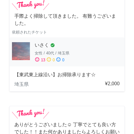
手際よく掃除して頂きました。 有難うございま
した。
依頼されたチケット
いさく
check_circle
女性
/
40代
/
埼玉県
sentiment_satisfied
sentiment_neutral
sentiment_dissatisfied
13
0
0
【東武東上線沿い】お掃除承ります☆
¥2,000
埼玉県
ありがとうございました☺️ 丁寧でとても良い方
でした！！また何かありましたらよろしくお願い