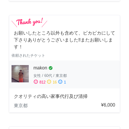
お願いしたところ以外も含めて、ピカピカにして
下さりありがとうございました‼️またお願いしま
す！
依頼されたチケット
makon
check_circle
女性
/
60代
/
東京都
sentiment_satisfied
sentiment_neutral
sentiment_dissatisfied
812
16
1
クオリティの高い家事代行及び清掃
¥6,000
東京都