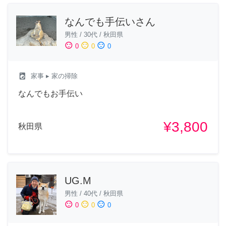
なんでも手伝いさん
男性
/
30代
/
秋田県
sentiment_satisfied
sentiment_neutral
sentiment_dissatisfied
0
0
0
local_laundry_service
家事
▸ 家の掃除
なんでもお手伝い
¥3,800
秋田県
UG.M
男性
/
40代
/
秋田県
sentiment_satisfied
sentiment_neutral
sentiment_dissatisfied
0
0
0