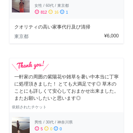
女性
/
60代
/
東京都
sentiment_satisfied
sentiment_neutral
sentiment_dissatisfied
812
16
1
クオリティの高い家事代行及び清掃
¥6,000
東京都
一軒家の周囲の紫陽花や雑草を暑い中本当に丁寧
に処理頂きました！ とても大満足です◎ 草木の
ことにも詳しくて安心しておまかせ出来ました。
またお願いしたいと思います◎
依頼されたチケット
男性
/
30代
/
神奈川県
sentiment_satisfied
sentiment_neutral
sentiment_dissatisfied
5
0
0