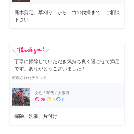
庭木剪定、草刈り から 竹の伐採まで ご相談
下さい
丁寧に掃除していただき気持ち良く過ごせて満足
です。ありがとうございました！
依頼されたチケット
女性
/
30代
/
大阪府
sentiment_satisfied
sentiment_neutral
sentiment_dissatisfied
26
0
0
掃除、洗濯、片付け