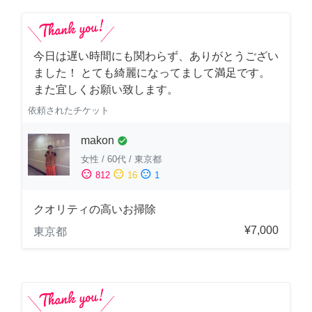
今日は遅い時間にも関わらず、ありがとうござい
ました！ とても綺麗になってまして満足です。
また宜しくお願い致します。
依頼されたチケット
makon
check_circle
女性
/
60代
/
東京都
sentiment_satisfied
sentiment_neutral
sentiment_dissatisfied
812
16
1
クオリティの高いお掃除
¥7,000
東京都