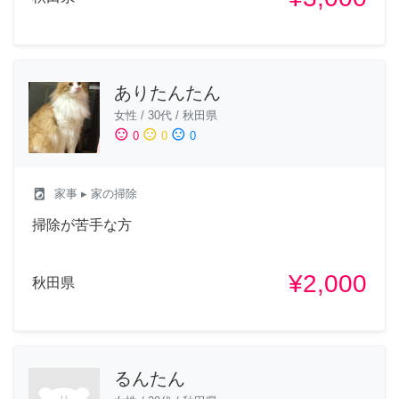
ありたんたん
女性
/
30代
/
秋田県
sentiment_satisfied
sentiment_neutral
sentiment_dissatisfied
0
0
0
local_laundry_service
家事
▸ 家の掃除
掃除が苦手な方
¥2,000
秋田県
るんたん