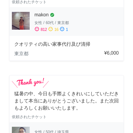
依頼されたチケット
makon
check_circle
女性
/
60代
/
東京都
sentiment_satisfied
sentiment_neutral
sentiment_dissatisfied
812
16
1
クオリティの高い家事代行及び清掃
¥6,000
東京都
猛暑の中、今日も手際よくきれいにしていただき
まして本当にありがとうございました。また次回
もよろしくお願いいたします。
依頼されたチケット
女性
/
50代
/
埼玉県