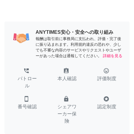
ANYTIMES安心・安全への取り組み
報酬は取引前に事務局に支払われ、評価・完了後
に振り込まれます。利用規約違反の恐れや、少し
でも不審な内容のサービスやリクエストやユーザ
ーがあった場合は通報してください。
詳細を見る
perm_phone_msg
assignment_ind
tag_faces
パトロー
本人確認
評価制度
ル
smartphone
lock
stars
番号確認
シェアワ
認定制度
ーカー保
険