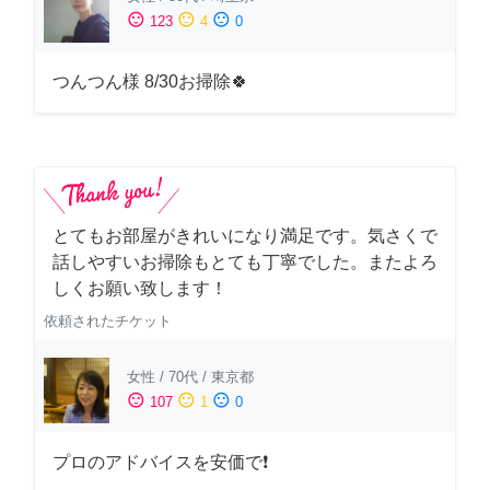
sentiment_satisfied
sentiment_neutral
sentiment_dissatisfied
123
4
0
つんつん様 8/30お掃除🍀
とてもお部屋がきれいになり満足です。気さくで
話しやすいお掃除もとても丁寧でした。またよろ
しくお願い致します！
依頼されたチケット
女性
/
70代
/
東京都
sentiment_satisfied
sentiment_neutral
sentiment_dissatisfied
107
1
0
プロのアドバイスを安価で❗