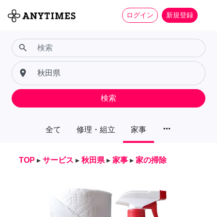
ログイン
新規登録
search
place
検索
more_horiz
全て
修理・組立
家事
TOP
▸
サービス
▸
秋田県
▸
家事
▸
家の掃除