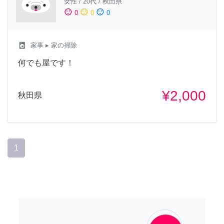
女性
/
20代
/
秋田県
sentiment_satisfied
sentiment_neutral
sentiment_dissatisfied
0
0
0
local_laundry_service
家事
▸ 家の掃除
何でも屋です！
¥2,000
秋田県
1