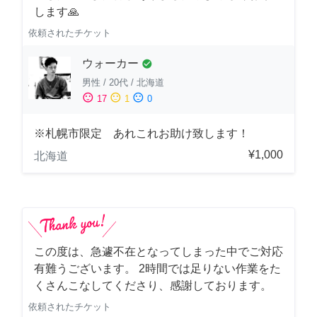
します🙏
依頼されたチケット
ウォーカー
check_circle
男性
/
20代
/
北海道
sentiment_satisfied
sentiment_neutral
sentiment_dissatisfied
17
1
0
※札幌市限定 あれこれお助け致します！
¥1,000
北海道
この度は、急遽不在となってしまった中でご対応
有難うございます。 2時間では足りない作業をた
くさんこなしてくださり、感謝しております。
依頼されたチケット