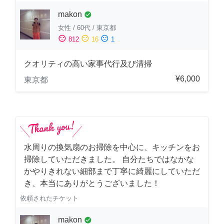
makon
check_circle
女性
/
60代
/
東京都
sentiment_satisfied
sentiment_neutral
sentiment_dissatisfied
812
16
1
クオリティの高い家事代行及び清掃
¥6,000
東京都
水周りの換気扇のお掃除を中心に、キッチンをお
掃除していただきました。 自分たちではなかな
かやりきれない細部まで丁寧に綺麗にしていただ
き、本当にありがとうございました！
依頼されたチケット
makon
check_circle