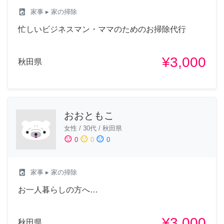
local_laundry_service
家事
▸ 家の掃除
忙しいビジネスマン・ママのためのお掃除代行
¥3,000
秋田県
おおともこ
女性
/
30代
/
秋田県
sentiment_satisfied
sentiment_neutral
sentiment_dissatisfied
0
0
0
local_laundry_service
家事
▸ 家の掃除
お一人暮らしの方へ…
¥3,000
秋田県